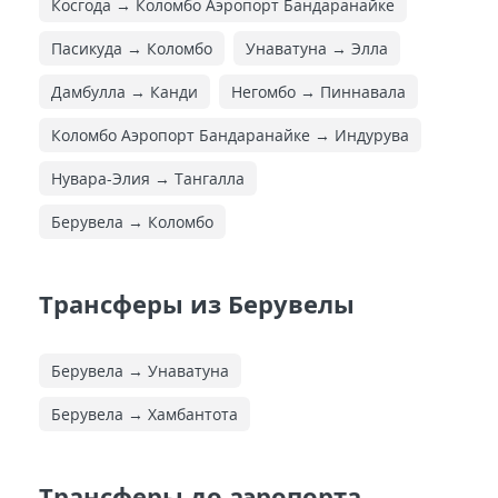
Косгода → Коломбо Аэропорт Бандаранайке
Пасикуда → Коломбо
Унаватуна → Элла
Дамбулла → Канди
Негомбо → Пиннавала
Коломбо Аэропорт Бандаранайке → Индурува
Нувара-Элия → Тангалла
Берувела → Коломбо
Трансферы из Берувелы
Берувела → Унаватуна
Берувела → Хамбантота
Трансферы до аэропорта