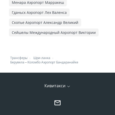
Менара Аэропорт Марракеш
Гданьск Аэропорт Лех Валенса
Скопье Аэропорт Александр Великий
Сейшелы Международный Аэропорт Виктории
Трансферы
Шри-ланка
Берувела
–
Коломбо Аэропорт Бандаранайке
Кивитакси