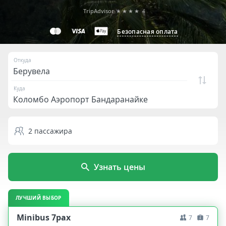
TripAdvisor
★★★★
4
Безопасная оплата
Откуда
Куда
2
пассажира
Узнать цены
ЛУЧШИЙ ВЫБОР
Minibus 7pax
7
7