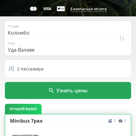
Безопасная оплата
Откуда
Куда
2
пассажира
Узнать цены
ЛУЧШИЙ ВЫБОР
Minibus 7pax
7
7