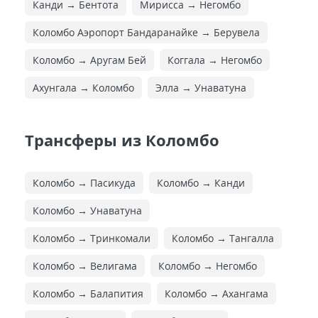
Канди → Бентота
Мирисса → Негомбо
Коломбо Аэропорт Бандаранайке → Берувела
Коломбо → Аругам Бей
Коггала → Негомбо
Ахунгала → Коломбо
Элла → Унаватуна
Трансферы из Коломбо
Коломбо → Пасикуда
Коломбо → Канди
Коломбо → Унаватуна
Коломбо → Тринкомали
Коломбо → Тангалла
Коломбо → Велигама
Коломбо → Негомбо
Коломбо → Балапития
Коломбо → Ахангама