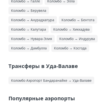
Коломбо → Галле
Коломбо → Элла
Коломбо → Берувела
Коломбо → Анурадхапура
Коломбо → Бентота
Коломбо → Калутара
Коломбо → Хиккадува
Коломбо → Нувара-Элия
Коломбо → Индурува
Коломбо → Дамбулла
Коломбо → Косгода
Трансферы в Уда-Валаве
Коломбо Аэропорт Бандаранайке → Уда-Валаве
Популярные аэропорты