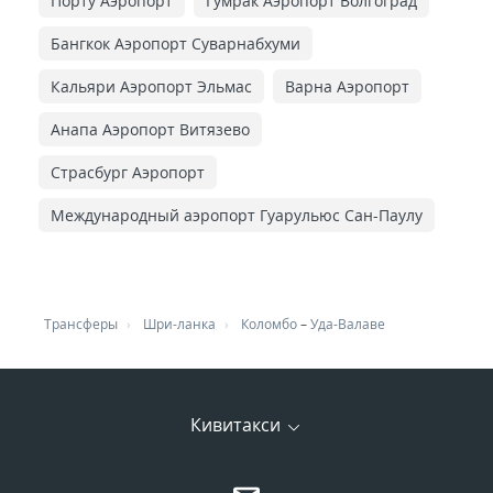
Порту Аэропорт
Гумрак Аэропорт Волгоград
Бангкок Аэропорт Суварнабхуми
Кальяри Аэропорт Эльмас
Варна Аэропорт
Анапа Аэропорт Витязево
Страсбург Аэропорт
Международный аэропорт Гуарульюс Сан-Паулу
Трансферы
Шри-ланка
Коломбо
–
Уда-Валаве
Кивитакси