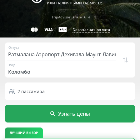
или наличными на месте
TripAdvisor
★★★★
4
Безопасная оплата
Откуда
Куда
2
пассажира
Узнать цены
ЛУЧШИЙ ВЫБОР