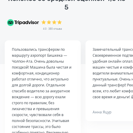
5
4.0 · 380 отзыва
Пользовались трансфером по
Замечательный транс
маршруту аэропорт Бишкека —
Своевременное подтв
Чолпон-Ата. Очень довольны
удобная онлайн оплат
поездкой! Машина была чистая и
машин чистые и комф
комфортная, кондиционер
водители внимательн
работал отлично, что актуально
пунктуальные. Очень 
для долгой дороги. Отдельное
данный трансфер!! Ре
спасибо водителю за аккуратное
всем, кто любит комфо
вождение — всю дорогу ехали
свое время и деньги! 
строго по правилам, без
лихачества и превышения
Анна Яцур
скорости, чувствовали себя в
полной безопасности. Учитывая
состояние трассы, это было
особенно приятно. Рекомендую