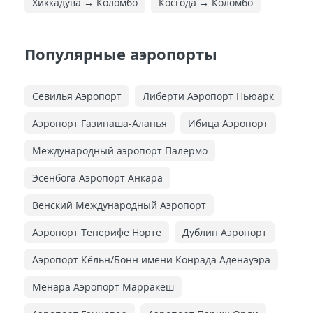
Хиккадува → Коломбо
Косгода → Коломбо
Популярные аэропорты
Севилья Аэропорт
Либерти Аэропорт Ньюарк
Аэропорт Газипаша-Аланья
Ибица Аэропорт
Международный аэропорт Палермо
Эсенбога Аэропорт Анкара
Венский Международный Аэропорт
Аэропорт Тенерифе Норте
Дублин Аэропорт
Аэропорт Кёльн/Бонн имени Конрада Аденауэра
Менара Аэропорт Марракеш