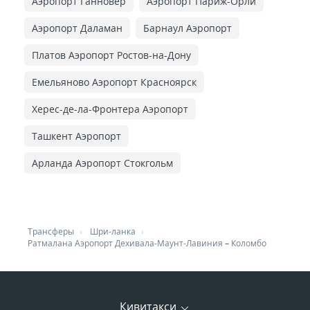
Аэропорт Ганновер
Аэропорт Париж-Орли
Аэропорт Даламан
Барнаул Аэропорт
Платов Аэропорт Ростов-на-Дону
Емельяново Аэропорт Красноярск
Херес-де-ла-Фронтера Аэропорт
Ташкент Аэропорт
Арланда Аэропорт Стокгольм
Трансферы
Шри-ланка
Ратмалана Аэропорт Дехивала-Маунт-Лавиния
–
Коломбо
Кивитакси