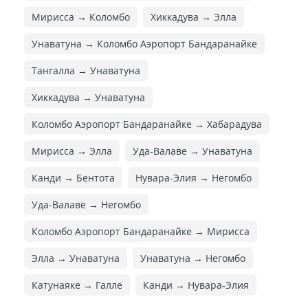
Мирисса → Коломбо
Хиккадува → Элла
Унаватуна → Коломбо Аэропорт Бандаранайке
Тангалла → Унаватуна
Хиккадува → Унаватуна
Коломбо Аэропорт Бандаранайке → Хабарадува
Мирисса → Элла
Уда-Валаве → Унаватуна
Канди → Бентота
Нувара-Элия → Негомбо
Уда-Валаве → Негомбо
Коломбо Аэропорт Бандаранайке → Мирисса
Элла → Унаватуна
Унаватуна → Негомбо
Катунаяке → Галле
Канди → Нувара-Элия