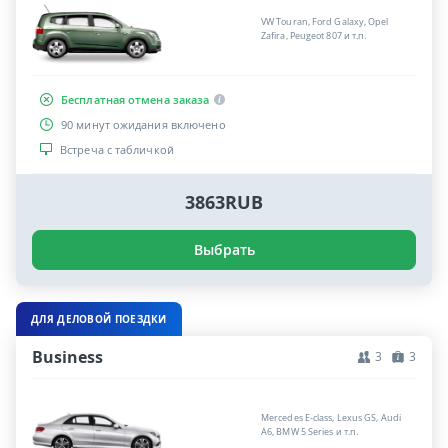
VW Touran, Ford Galaxy, Opel
Zafira, Peugeot 807 и т.п.
Бесплатная отмена заказа
90 минут ожидания включено
Встреча с табличкой
3863RUB
Выбрать
ДЛЯ ДЕЛОВОЙ ПОЕЗДКИ
Business
3
3
Mercedes E-class, Lexus GS, Audi
A6, BMW 5 Series и т.п.