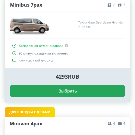
Minibus 7pax
7
7
Toyota Hiace, Opel Vivaro, Hyundai
H-1 и т.п.
Бесплатная отмена заказа
90 минут ожидания включено
Встреча с табличкой
4293RUB
Выбрать
ДЛЯ ПОЕЗДКИ С ДЕТЬМИ
Minivan 4pax
4
4