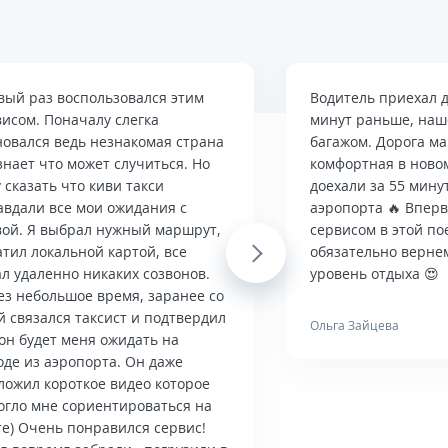
вый раз воспользовался этим
Водитель приехал д
висом. Поначалу слегка
минут раньше, наше
новался ведь незнакомая страна
багажом. Дорога м
знает что может случиться. Но
комфортная в ново
 сказать что киви такси
доехали за 55 мину
авдали все мои ожидания с
аэропорта 🔥 Впер
вой. Я выбрал нужный маршрут,
сервисом в этой по
тил локальной картой, все
Next
обязательно верне
л удаленно никаких созвонов.
уровень отдыха 😍
ез небольшое время, заранее со
й связался таксист и подтвердил
Ольга Зайцева
он будет меня ожидать на
оде из аэропорта. Он даже
ложил короткое видео которое
огло мне сориентироваться на
те) Очень понравился сервис!