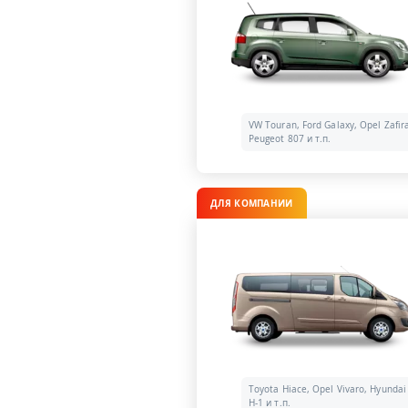
VW Touran, Ford Galaxy, Opel Zafir
Peugeot 807 и т.п.
ДЛЯ КОМПАНИИ
Toyota Hiace, Opel Vivaro, Hyundai
H-1 и т.п.