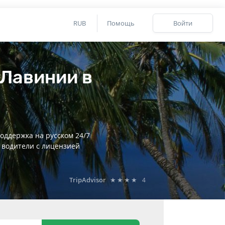
RUB
Помощь
Войти
-Лавинии в
оддержка на русском 24/7
 водители с лицензией
TripAdvisor
★★★★
4