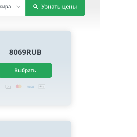
Узнать цены
жира
8069RUB
Выбрать