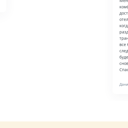
Мен
ком
дос
отел
когд
раз
тра
все 
сле
буд
снов
Спас
Дани