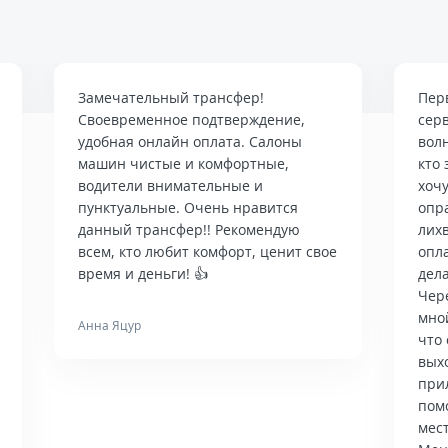
Замечательный трансфер!
Пер
Своевременное подтверждение,
сер
удобная онлайн оплата. Салоны
вол
машин чистые и комфортные,
кто 
водители внимательные и
хочу
пунктуальные. Очень нравится
опр
данный трансфер!! Рекомендую
лих
всем, кто любит комфорт, ценит свое
опла
время и деньги! 👍
дела
Чер
мно
Анна Яцур
что 
вых
при
пом
мес