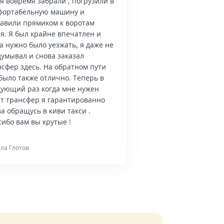
я вовремя забрали , погрузили в
фортабельную машину и
тавили прямиком к воротам
я. Я был крайне впечатлен и
а нужно было уезжать, я даже не
думывал и снова заказал
нсфер здесь. На обратном пути
было также отлично. Теперь в
дующий раз когда мне нужен
ет трансфер я гарантированно
а обращусь в киви такси .
ибо вам вы крутые !
ла Глотов