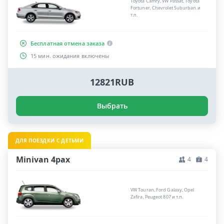
Toyota Camry, VW Passat, Toyota
Fortuner, Chevrolet Suburban и
т.п.
Бесплатная отмена заказа
15 мин. ожидания включены
12821RUB
Выбрать
ДЛЯ ПОЕЗДКИ С ДЕТЬМИ
Minivan 4pax
4
4
VW Touran, Ford Galaxy, Opel
Zafira, Peugeot 807 и т.п.