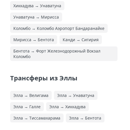
Хиккадува → Унаватуна
Унаватуна → Мирисса
Коломбо → Коломбо Аэропорт Бандаранайке
Мирисса → Бентота
Канди → Сигирия
Бентота → Форт Железнодорожный Вокзал
Коломбо
Трансферы из Эллы
Элла → Велигама
Элла → Унаватуна
Элла → Галле
Элла → Хиккадува
Элла → Тиссамахарама
Элла → Бентота