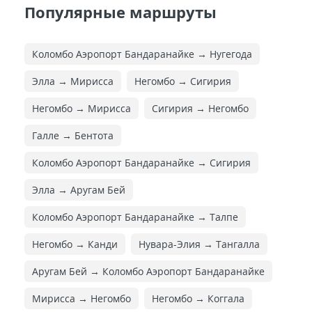
Популярные маршруты
Коломбо Аэропорт Бандаранайке → Нугегода
Элла → Мирисса
Негомбо → Сигирия
Негомбо → Мирисса
Сигирия → Негомбо
Галле → Бентота
Коломбо Аэропорт Бандаранайке → Сигирия
Элла → Аругам Бей
Коломбо Аэропорт Бандаранайке → Талпе
Негомбо → Канди
Нувара-Элия → Тангалла
Аругам Бей → Коломбо Аэропорт Бандаранайке
Мирисса → Негомбо
Негомбо → Коггала