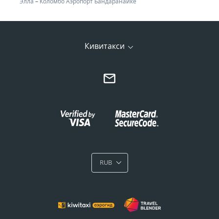
Элла
–
Коломбо Аэропорт Бандаранайке
Кивитакси
RUB