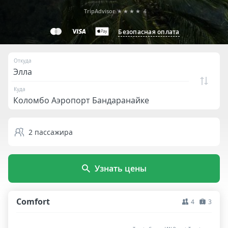
TripAdvisor
★★★★
4
Безопасная оплата
Откуда
Куда
2
пассажира
Узнать цены
Comfort
4
3