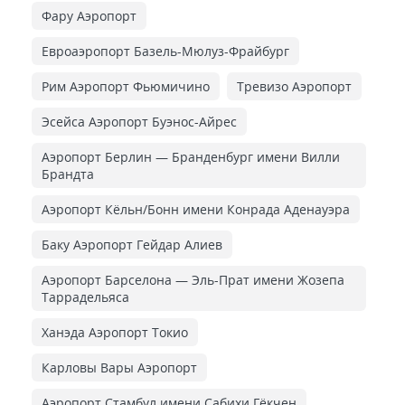
Фару Аэропорт
Евроаэропорт Базель-Мюлуз-Фрайбург
Рим Аэропорт Фьюмичино
Тревизо Аэропорт
Эсейса Аэропорт Буэнос-Айрес
Аэропорт Берлин — Бранденбург имени Вилли
Брандта
Аэропорт Кёльн/Бонн имени Конрада Аденауэра
Баку Аэропорт Гейдар Алиев
Аэропорт Барселона — Эль-Прат имени Жозепа
Таррадельяса
Ханэда Аэропорт Токио
Карловы Вары Аэропорт
Аэропорт Стамбул имени Сабихи Гёкчен