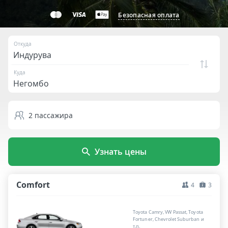
Безопасная оплата
Откуда
Куда
2
пассажира
Узнать цены
Comfort
4
3
Toyota Camry, VW Passat, Toyota
Fortuner, Chevrolet Suburban и
т.п.