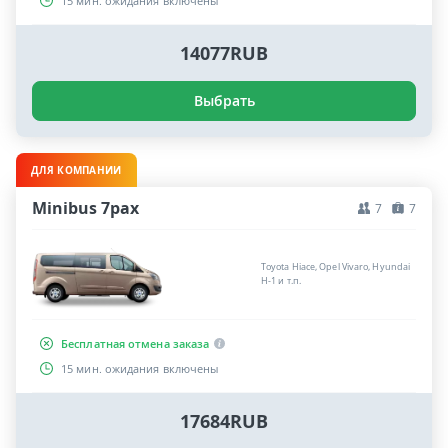
15 мин. ожидания включены
14077RUB
Выбрать
ДЛЯ КОМПАНИИ
Minibus 7pax
7
7
Toyota Hiace, Opel Vivaro, Hyundai
H-1 и т.п.
Бесплатная отмена заказа
15 мин. ожидания включены
17684RUB