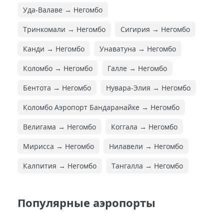
Уда-Валаве → Негомбо
Тринкомали → Негомбо
Сигирия → Негомбо
Канди → Негомбо
Унаватуна → Негомбо
Коломбо → Негомбо
Галле → Негомбо
Бентота → Негомбо
Нувара-Элия → Негомбо
Коломбо Аэропорт Бандаранайке → Негомбо
Велигама → Негомбо
Коггала → Негомбо
Мирисса → Негомбо
Нилавели → Негомбо
Калпития → Негомбо
Тангалла → Негомбо
Популярные аэропорты