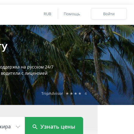
RUB
Помощь
Войти
ту
оддержка на русском 24/7
 водители с лицензией
TripAdvisor
★★★★
4
Узнать цены
жира