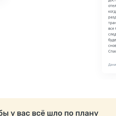
отел
когд
раз
тра
все 
сле
буд
снов
Спас
Дани
ы у вас всё шло по плану