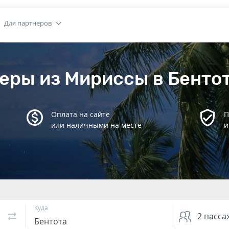
Для партнеров
еры из Мириссы в Бенто
Оплата на сайте
П
или наличными на месте
и
Куда
2
пасса