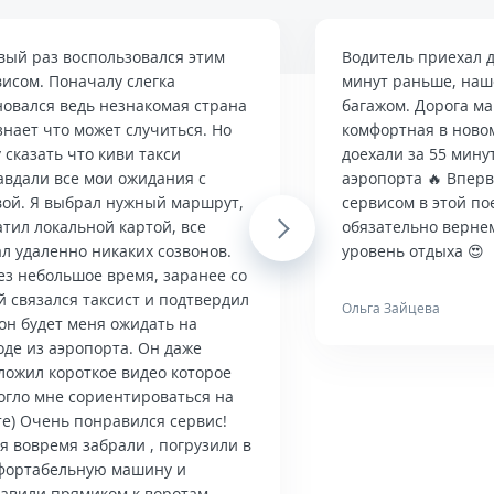
вый раз воспользовался этим
Водитель приехал д
висом. Поначалу слегка
минут раньше, наше
новался ведь незнакомая страна
багажом. Дорога м
знает что может случиться. Но
комфортная в ново
 сказать что киви такси
доехали за 55 мину
авдали все мои ожидания с
аэропорта 🔥 Впер
вой. Я выбрал нужный маршрут,
сервисом в этой по
тил локальной картой, все
Next
обязательно верне
л удаленно никаких созвонов.
уровень отдыха 😍
ез небольшое время, заранее со
й связался таксист и подтвердил
Ольга Зайцева
он будет меня ожидать на
оде из аэропорта. Он даже
ложил короткое видео которое
огло мне сориентироваться на
те) Очень понравился сервис!
я вовремя забрали , погрузили в
фортабельную машину и
тавили прямиком к воротам