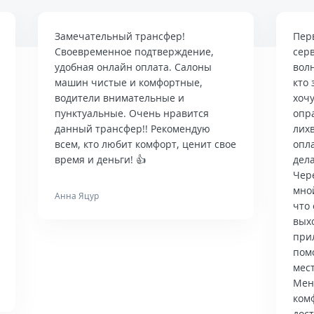
Замечательный трансфер!
Пер
Своевременное подтверждение,
сер
удобная онлайн оплата. Салоны
вол
машин чистые и комфортные,
кто 
водители внимательные и
хочу
пунктуальные. Очень нравится
опр
данный трансфер!! Рекомендую
лих
всем, кто любит комфорт, ценит свое
опла
время и деньги! 👍
дела
Чер
мно
Анна Яцур
что 
вых
при
пом
мес
Мен
ком
дос