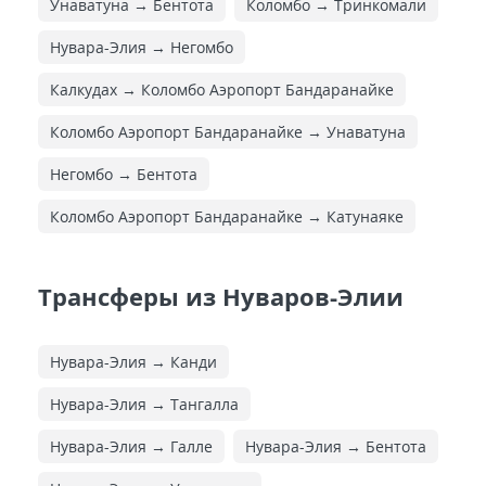
Унаватуна → Бентота
Коломбо → Тринкомали
Нувара-Элия → Негомбо
Калкудах → Коломбо Аэропорт Бандаранайке
Коломбо Аэропорт Бандаранайке → Унаватуна
Негомбо → Бентота
Коломбо Аэропорт Бандаранайке → Катунаяке
Трансферы из Нуваров-Элии
Нувара-Элия → Канди
Нувара-Элия → Тангалла
Нувара-Элия → Галле
Нувара-Элия → Бентота