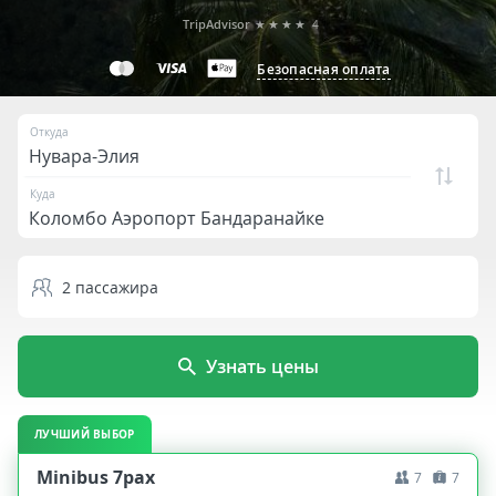
TripAdvisor
★★★★
4
Безопасная оплата
Откуда
Куда
2
пассажира
Узнать цены
ЛУЧШИЙ ВЫБОР
Minibus 7pax
7
7