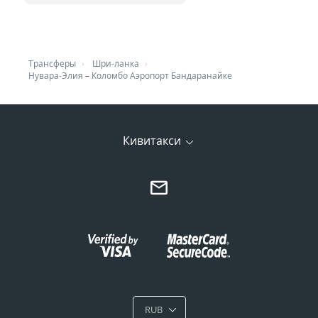
Трансферы
Шри-ланка
Нувара-Элия
–
Коломбо Аэропорт Бандаранайке
Кивитакси
RUB