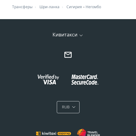
Трансферы
Шри-ланка
Сигирия
–
Негомбо
Кивитакси
RUB