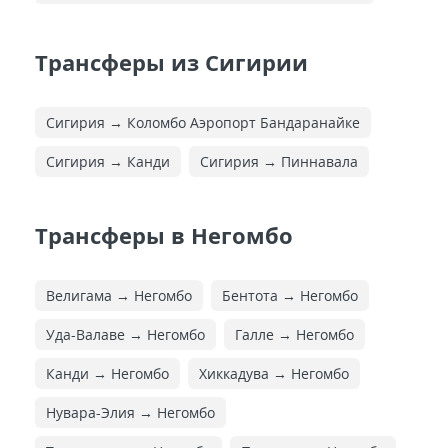
Трансферы из Сигирии
Сигирия → Коломбо Аэропорт Бандаранайке
Сигирия → Канди
Сигирия → Пиннавала
Трансферы в Негомбо
Велигама → Негомбо
Бентота → Негомбо
Уда-Валаве → Негомбо
Галле → Негомбо
Канди → Негомбо
Хиккадува → Негомбо
Нувара-Элия → Негомбо