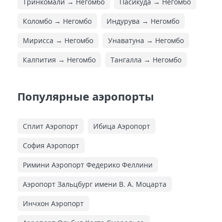
Тринкомали → Негомбо
Пасикуда → Негомбо
Коломбо → Негомбо
Индурува → Негомбо
Мирисса → Негомбо
Унаватуна → Негомбо
Калпития → Негомбо
Тангалла → Негомбо
Популярные аэропорты
Сплит Аэропорт
Ибица Аэропорт
София Аэропорт
Римини Аэропорт Федерико Феллини
Аэропорт Зальцбург имени В. А. Моцарта
Инчхон Аэропорт