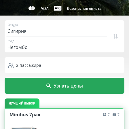
Безопасная оплата
Откуда
Куда
2
пассажира
Узнать цены
ЛУЧШИЙ ВЫБОР
Minibus 7pax
7
7