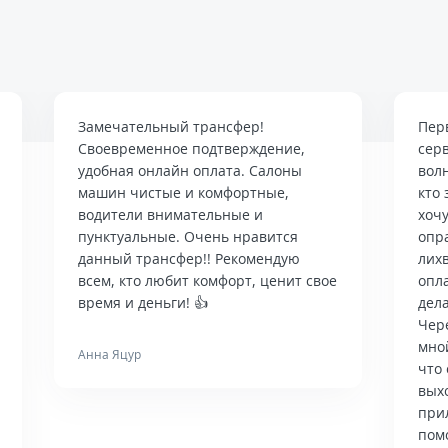
Замечательный трансфер!
Пер
Своевременное подтверждение,
сер
удобная онлайн оплата. Салоны
вол
машин чистые и комфортные,
кто 
водители внимательные и
хочу
пунктуальные. Очень нравится
опр
данный трансфер!! Рекомендую
лих
всем, кто любит комфорт, ценит свое
опла
время и деньги! 👍
дела
Чер
мно
Анна Яцур
что 
вых
при
пом