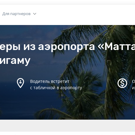
Для партнеров
еры из аэропорта «Матт
лигаму
Водитель встретит
О
с табличкой в аэропорту
и