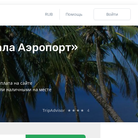
RUB
Помощь
Войти
ала Аэропорт»
плата на сайте
ли наличными на месте
TripAdvisor
★★★★
4