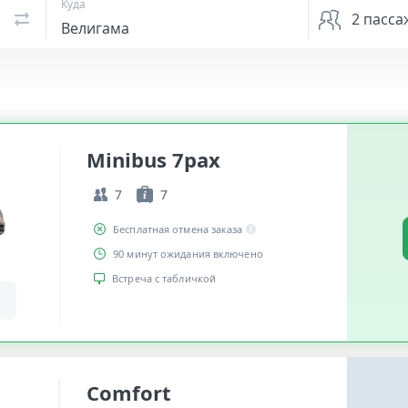
Куда
2
пасса
Minibus 7pax
7
7
Бесплатная отмена заказа
90 минут ожидания включено
Встреча с табличкой
Comfort