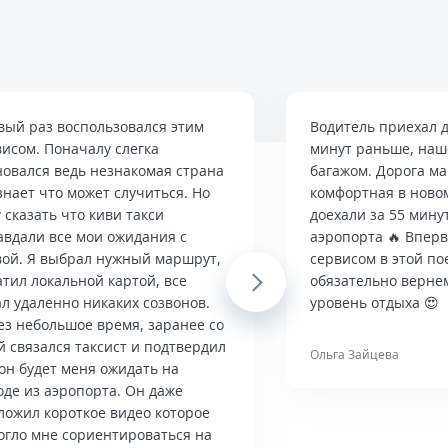
вый раз воспользовался этим
Водитель приехал д
висом. Поначалу слегка
минут раньше, наше
новался ведь незнакомая страна
багажом. Дорога м
знает что может случиться. Но
комфортная в ново
 сказать что киви такси
доехали за 55 мину
авдали все мои ожидания с
аэропорта 🔥 Впер
вой. Я выбрал нужный маршрут,
сервисом в этой по
тил локальной картой, все
Next
обязательно верне
л удаленно никаких созвонов.
уровень отдыха 😍
ез небольшое время, заранее со
й связался таксист и подтвердил
Ольга Зайцева
он будет меня ожидать на
оде из аэропорта. Он даже
ложил короткое видео которое
огло мне сориентироваться на