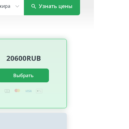
Узнать цены
жира
20600RUB
Выбрать