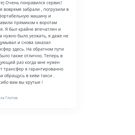
те) Очень понравился сервис!
я вовремя забрали , погрузили в
фортабельную машину и
тавили прямиком к воротам
я. Я был крайне впечатлен и
а нужно было уезжать, я даже не
думывал и снова заказал
нсфер здесь. На обратном пути
было также отлично. Теперь в
дующий раз когда мне нужен
ет трансфер я гарантированно
а обращусь в киви такси .
ибо вам вы крутые !
ла Глотов