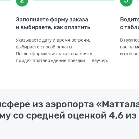
2
3
Заполняете форму заказа
Водите
и выбираете, как оплатить
с табл
Указываете дату и время встречи,
В нужное
выбираете способ оплаты.
вас на м
После оформления заказа на почту
и отвезе
придет подтверждение поездки — ваучер.
нсфере из аэропорта «Маттал
му со средней оценкой 4,6 из