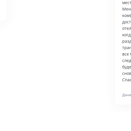
мес
Мен
ком
дос
отел
когд
раз
тра
все 
сле
буд
снов
Спас
Дани