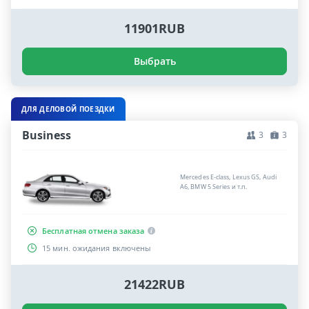
11901RUB
Выбрать
ДЛЯ ДЕЛОВОЙ ПОЕЗДКИ
Business
3
3
Mercedes E-class, Lexus GS, Audi
A6, BMW 5 Series и т.п.
Бесплатная отмена заказа
15 мин. ожидания включены
21422RUB