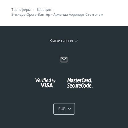
Трансферы
Швеция
Энскеде-Орста-Вантёр
–
Арланда Аэропорт Стокгольм
Кивитакси
RUB