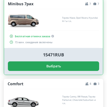
Minibus 7pax
7
7
Toyota Hiace, Opel Vivaro, Hyundai
H-1 и т.п.
Бесплатная отмена заказа
15 мин. ожидания включены
15471RUB
Выбрать
Comfort
4
3
Toyota Camry, VW Passat, Toyota
Fortuner, Chevrolet Suburban и
т.п.