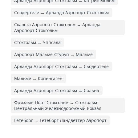
Арланда Аэропорт Стокгольм → Катринехольм
Сьодертеле → Арланда Аэропорт Стокгольм
Скавста Аэропорт Стокгольм → Арланда
Аэропорт Стокгольм
Стокгольм → Уппсала
Аэропорт Мальмё-Стуруп → Мальмё
Арланда Аэропорт Стокгольм → Сьодертеле
Мальмё → Копенгаген
Арланда Аэропорт Стокгольм → Сольна
Фрихамн Порт Стокгольм → Стокгольм
Центральный Железнодорожный Вокзал
Гетеборг → Гетеборг Ландветтер Аэропорт