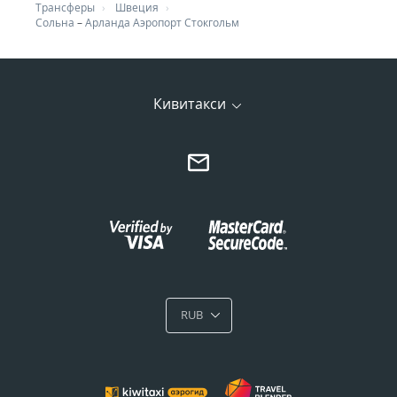
Трансферы
Швеция
Сольна
–
Арланда Аэропорт Стокгольм
Кивитакси
RUB