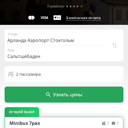
TripAdvisor
★★★★
4
Безопасная оплата
Откуда
Куда
2
пассажира
Узнать цены
ЛУЧШИЙ ВЫБОР
Minibus 7pax
7
7