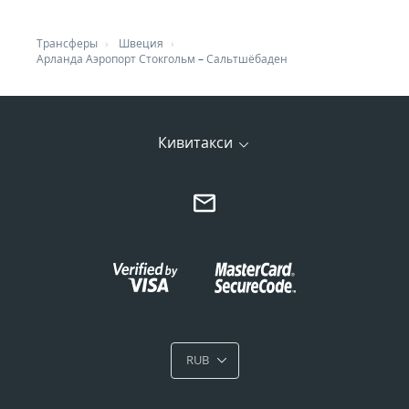
Трансферы
Швеция
Арланда Аэропорт Стокгольм
–
Сальтшёбаден
Кивитакси
RUB