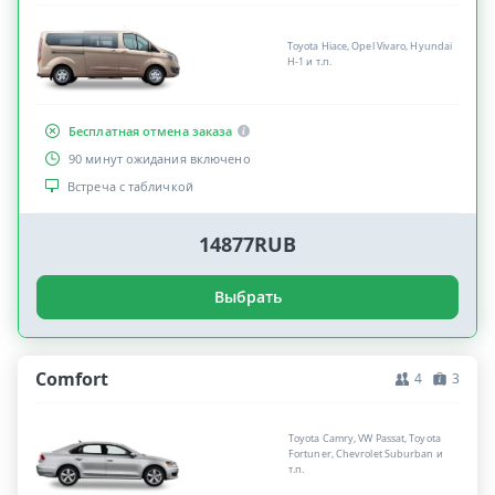
Toyota Hiace, Opel Vivaro, Hyundai
H-1 и т.п.
Бесплатная отмена заказа
90 минут ожидания включено
Встреча с табличкой
14877RUB
Выбрать
Comfort
4
3
Toyota Camry, VW Passat, Toyota
Fortuner, Chevrolet Suburban и
т.п.