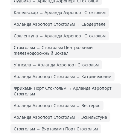
Лудвика → Арланда Аэропорт Стокгольм
Капельскар → Арланда Аэропорт Стокгольм
Арланда Аэропорт Стокгольм → Сьодертеле
Соллентуна → Арланда Аэропорт Стокгольм
Стокгольм → Стокгольм Центральный
Железнодорожный Вокзал
Уппсала → Арланда Аэропорт Стокгольм
Арланда Аэропорт Стокгольм → Катринехольм
Фрихамн Порт Стокгольм → Арланда Аэропорт
Стокгольм
Арланда Аэропорт Стокгольм → Вестерос
Арланда Аэропорт Стокгольм → Эскильстуна
Стокгольм → Вяртахамн Порт Стокгольм