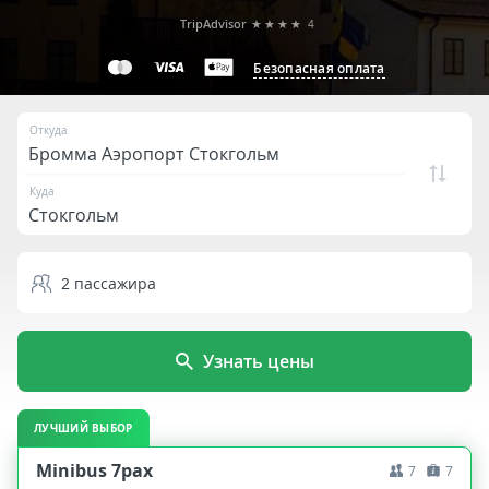
TripAdvisor
★★★★
4
Безопасная оплата
Откуда
Куда
2
пассажира
Узнать цены
ЛУЧШИЙ ВЫБОР
Minibus 7pax
7
7