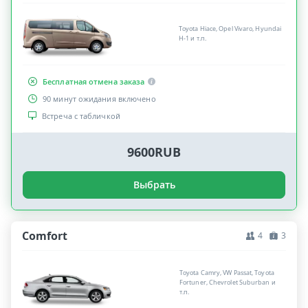
Toyota Hiace, Opel Vivaro, Hyundai
H-1 и т.п.
Бесплатная отмена заказа
90 минут ожидания включено
Встреча с табличкой
9600RUB
Выбрать
Comfort
4
3
Toyota Camry, VW Passat, Toyota
Fortuner, Chevrolet Suburban и
т.п.