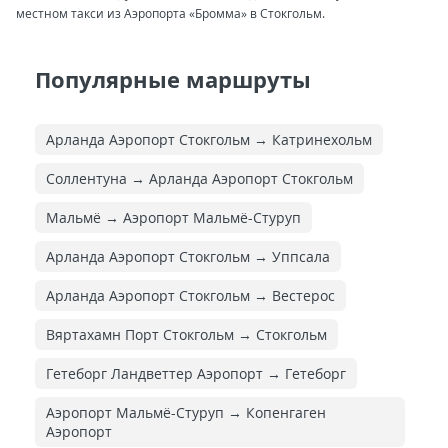
местном такси из Аэропорта «Бромма» в Стокгольм.
Популярные маршруты
Арланда Аэропорт Стокгольм → Катринехольм
Соллентуна → Арланда Аэропорт Стокгольм
Мальмё → Аэропорт Мальмё-Стуруп
Арланда Аэропорт Стокгольм → Уппсала
Арланда Аэропорт Стокгольм → Вестерос
Вяртахамн Порт Стокгольм → Стокгольм
Гетеборг Ландветтер Аэропорт → Гетеборг
Аэропорт Мальмё-Стуруп → Копенгаген
Аэропорт