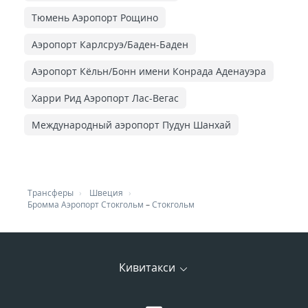
Тюмень Аэропорт Рощино
Аэропорт Карлсруэ/Баден-Баден
Аэропорт Кёльн/Бонн имени Конрада Аденауэра
Харри Рид Аэропорт Лас-Вегас
Международный аэропорт Пудун Шанхай
Трансферы
Швеция
Бромма Аэропорт Стокгольм
–
Стокгольм
Кивитакси