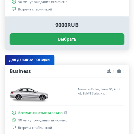
90 минут ожидания включено
Встреча с табличкой
9000RUB
Выбрать
ДЛЯ ДЕЛОВОЙ ПОЕЗДКИ
Business
3
3
Mercedes E-class, Lexus GS, Audi
A6, BMW 5 Series и т.п.
Бесплатная отмена заказа
90 минут ожидания включено
Встреча с табличкой