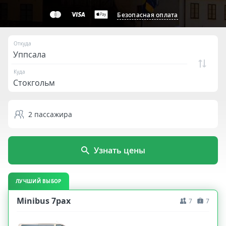
Безопасная оплата
Откуда
Куда
2
пассажира
Узнать цены
ЛУЧШИЙ ВЫБОР
Minibus 7pax
7
7