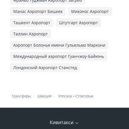
Франьо Туджман Аэропорт Загреб
Манас Аэропорт Бишкек
Миконос Аэропорт
Ташкент Аэропорт
Штутгарт Аэропорт
Таллин Аэропорт
Аэропорт Болонья имени Гульельмо Маркони
Международный аэропорт Гуанчжоу-Байюнь
Лондонский Аэропорт Станстед
Трансферы
Швеция
Уппсала
–
Стокгольм
Кивитакси