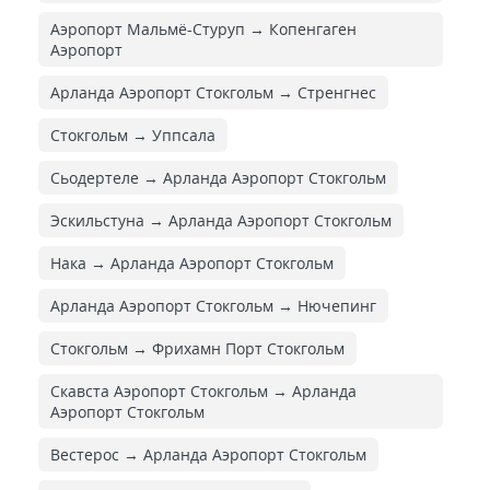
Аэропорт Мальмё-Стуруп → Копенгаген
Аэропорт
Арланда Аэропорт Стокгольм → Стренгнес
Стокгольм → Уппсала
Сьодертеле → Арланда Аэропорт Стокгольм
Эскильстуна → Арланда Аэропорт Стокгольм
Нака → Арланда Аэропорт Стокгольм
Арланда Аэропорт Стокгольм → Нючепинг
Стокгольм → Фрихамн Порт Стокгольм
Скавста Аэропорт Стокгольм → Арланда
Аэропорт Стокгольм
Вестерос → Арланда Аэропорт Стокгольм