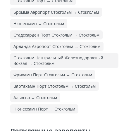
Стокгольм Порт → Стокгольм
Бромма Аэропорт Стокгольм → Стокгольм
Нюнесхамн → Стокгольм
Стадсхарден Порт Стокгольм → Стокгольм
Арланда Аэропорт Стокгольм → Стокгольм
Стокгольм Центральный Железнодорожный
Вокзал → Стокгольм
Фрихамн Порт Стокгольм → Стокгольм
Вяртахамн Порт Стокгольм → Стокгольм
Альвсьо → Стокгольм
Нюнесхамн Порт → Стокгольм
Популярные аэропорты