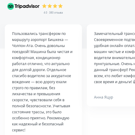
4.0 · 380 отзыва
Пользовались трансфером по
Замечательный транс
маршруту аэропорт Бишкека —
Своевременное подтв
Чолпон-Ата. Очень довольны
удобная онлайн оплат
поездкой! Машина была чистая и
машин чистые и комф
комфортная, кондиционер
водители внимательн
работал отлично, что актуально
пунктуальные. Очень 
для долгой дороги. Отдельное
данный трансфер!! Ре
спасибо водителю за аккуратное
всем, кто любит комфо
вождение — всю дорогу ехали
свое время и деньги! 
строго по правилам, без
лихачества и превышения
Анна Яцур
скорости, чувствовали себя в
полной безопасности. Учитывая
состояние трассы, это было
особенно приятно. Рекомендую
как надежный и безопасный
сервис!