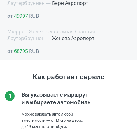
Лаутербруннен —
Берн Аэропорт
от
49997
RUB
Мюррен Железнодорожная Cтанция
Лаутербруннен —
Женева Аэропорт
от
68795
RUB
Как работает сервис
Вы указываете маршрут
1
и выбираете автомобиль
Можно заказать авто любой
вместимости — от Micro на двоих
до 19-местного автобуса.