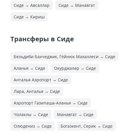
Сиде → Авсаллар
Сиде → Манавгат
Сиде → Кириш
Трансферы в Сиде
Бельдиби Бахчеджик, Гёйнюк Махаллеси → Сиде
Аланья → Сиде
Окурджалар → Сиде
Анталья Аэропорт → Сиде
Лара, Анталья → Сиде
Аэропорт Газипаша-Аланья → Сиде
Чолаклы → Сиде
Манавгат → Сиде
Олюдениз → Сиде
Богазкент, Серик → Сиде