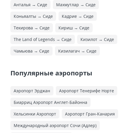
Анталья → Сиде
Махмутлар → Сиде
Коньяалты → Сиде
Кадрие → Сиде
Текирова → Сиде
Кириш → Сиде
The Land of Legends → Сиде
Кизилот → Сиде
Чамьюва → Сиде
Кизилагач → Сиде
Популярные аэропорты
Аэропорт Эрджан
Аэропорт Тенерифе Норте
Биарриц Аэропорт Англет-Байонна
Хельсинки Аэропорт
Аэропорт Гран-Канария
Международный аэропорт Сочи (Адлер)