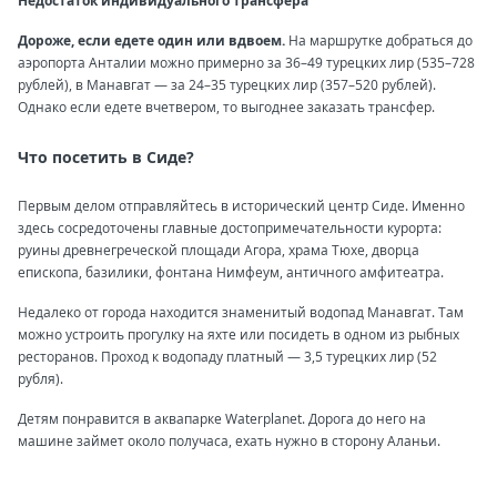
Недостаток индивидуального трансфера
Дороже, если едете один или вдвоем.
На маршрутке добраться до
аэропорта Анталии можно примерно за 36–49 турецких лир (535–728
рублей), в Манавгат — за 24–35 турецких лир (357–520 рублей).
Однако если едете вчетвером, то выгоднее заказать трансфер.
Что посетить в Сиде?
Первым делом отправляйтесь в исторический центр Сиде. Именно
здесь сосредоточены главные достопримечательности курорта:
руины древнегреческой площади Агора, храма Тюхе, дворца
епископа, базилики, фонтана Нимфеум, античного амфитеатра.
Недалеко от города находится знаменитый водопад Манавгат. Там
можно устроить прогулку на яхте или посидеть в одном из рыбных
ресторанов. Проход к водопаду платный — 3,5 турецких лир (52
рубля).
Детям понравится в аквапарке Waterplanet. Дорога до него на
машине займет около получаса, ехать нужно в сторону Аланьи.