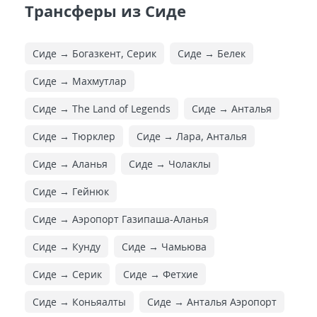
Трансферы из Сиде
Сиде → Богазкент, Серик
Сиде → Белек
Сиде → Махмутлар
Сиде → The Land of Legends
Сиде → Анталья
Сиде → Тюрклер
Сиде → Лара, Анталья
Сиде → Аланья
Сиде → Чолаклы
Сиде → Гейнюк
Сиде → Аэропорт Газипаша-Аланья
Сиде → Кунду
Сиде → Чамьюва
Сиде → Серик
Сиде → Фетхие
Сиде → Коньяалты
Сиде → Анталья Аэропорт