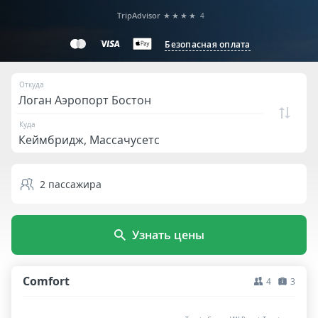
TripAdvisor
★★★★
4
Безопасная оплата
Откуда
Куда
2
пассажира
Узнать цены
Comfort
4
3