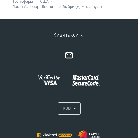
Трансферы
США
Логан Аэропорт Бостон
–
Кеймбридж, Массачусетс
Кивитакси
RUB