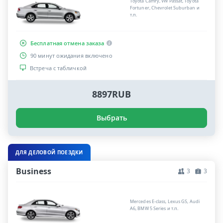
Toyota Camry, VW Passat, Toyota
Fortuner, Chevrolet Suburban и
т.п.
Бесплатная отмена заказа
90 минут ожидания включено
Встреча с табличкой
8897RUB
Выбрать
ДЛЯ ДЕЛОВОЙ ПОЕЗДКИ
Business
3
3
Mercedes E-class, Lexus GS, Audi
A6, BMW 5 Series и т.п.