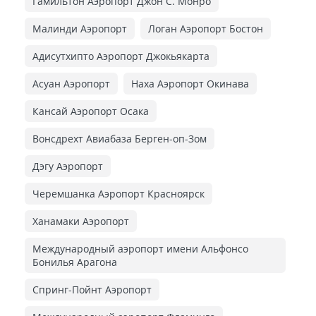
Гамильтон Аэропорт Джон С. Монро
Малинди Аэропорт
Логан Аэропорт Бостон
Адисутхипто Аэропорт Джокьякарта
Асуан Аэропорт
Наха Аэропорт Окинава
Кансай Аэропорт Осака
Вонсдрехт Авиабаза Берген-оп-Зом
Дэгу Аэропорт
Черемшанка Аэропорт Красноярск
Ханамаки Аэропорт
Международный аэропорт имени Альфонсо
Бонилья Арагона
Спринг-Пойнт Аэропорт