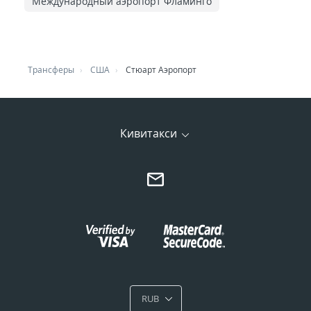
Международный аэропорт Фламинго
Трансферы
США
Стюарт Аэропорт
Кивитакси
RUB