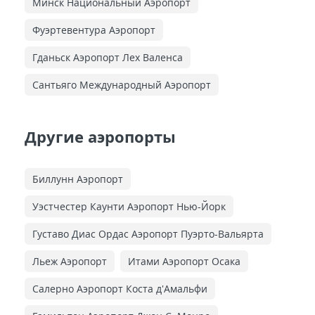
Минск Национальный Аэропорт
Фуэртевентура Аэропорт
Гданьск Аэропорт Лех Валенса
Сантьяго Международный Аэропорт
Другие аэропорты
Биллунн Аэропорт
Уэстчестер Каунти Аэропорт Нью-Йорк
Густаво Диас Ордас Аэропорт Пуэрто-Вальярта
Льеж Аэропорт
Итами Аэропорт Осака
Салерно Аэропорт Коста д'Амальфи