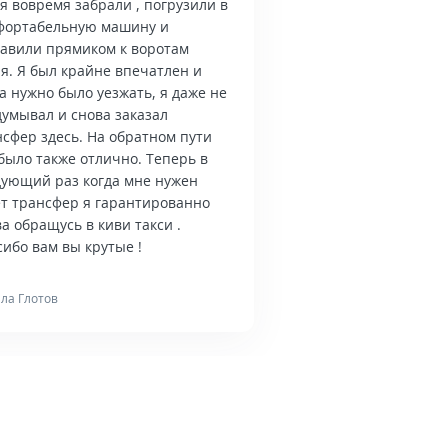
я вовремя забрали , погрузили в
фортабельную машину и
тавили прямиком к воротам
я. Я был крайне впечатлен и
а нужно было уезжать, я даже не
думывал и снова заказал
нсфер здесь. На обратном пути
было также отлично. Теперь в
дующий раз когда мне нужен
ет трансфер я гарантированно
а обращусь в киви такси .
ибо вам вы крутые !
ла Глотов