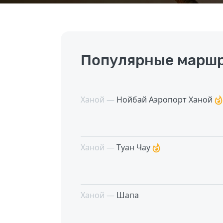
Популярные маршр
Ханой —
Нойбай Аэропорт Ханой
Ханой —
Туан Чау
Ханой —
Шапа