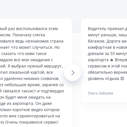
вый раз воспользовался этим
Водитель приехал д
висом. Поначалу слегка
минут раньше, наше
новался ведь незнакомая страна
багажом. Дорога м
знает что может случиться. Но
комфортная в ново
 сказать что киви такси
доехали за 55 мину
авдали все мои ожидания с
аэропорта 🔥 Впер
вой. Я выбрал нужный маршрут,
сервисом в этой по
тил локальной картой, все
Next
обязательно верне
л удаленно никаких созвонов.
уровень отдыха 😍
ез небольшое время, заранее со
й связался таксист и подтвердил
Ольга Зайцева
он будет меня ожидать на
оде из аэропорта. Он даже
ложил короткое видео которое
огло мне сориентироваться на
те) Очень понравился сервис!