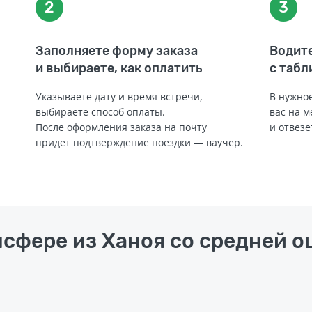
2
3
Заполняете форму заказа
Водите
и выбираете, как оплатить
с табл
Указываете дату и время встречи,
В нужное
выбираете способ оплаты.
вас на м
После оформления заказа на почту
и отвезе
придет подтверждение поездки — ваучер.
нсфере из Ханоя со средней оц