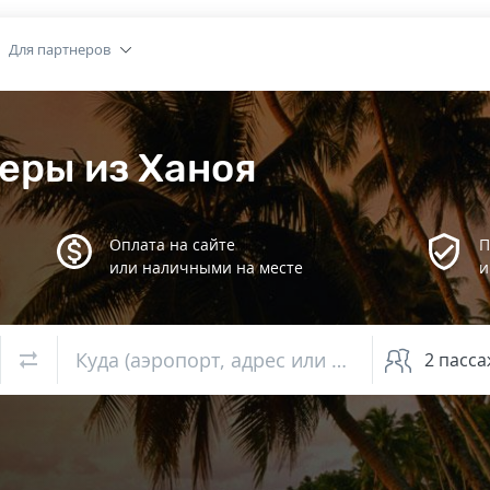
Для партнеров
еры из Ханоя
Оплата на сайте
П
или наличными на месте
и
Куда (аэропорт, адрес или вокзал)
2
пасса