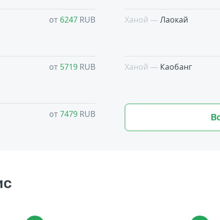
от
6247
RUB
Ханой —
Лаокай
от
5719
RUB
Ханой —
Каобанг
от
7479
RUB
В
ис