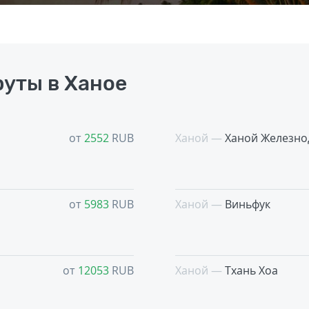
уты в Ханое
от
2552
RUB
Ханой —
Ханой Железно
от
5983
RUB
Ханой —
Виньфук
от
12053
RUB
Ханой —
Тхань Хоа