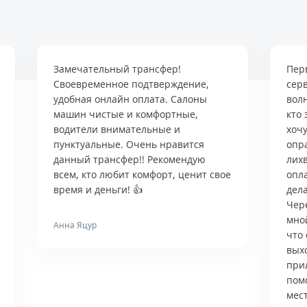
Замечательный трансфер!
Пер
Своевременное подтверждение,
сер
удобная онлайн оплата. Салоны
вол
машин чистые и комфортные,
кто 
водители внимательные и
хочу
пунктуальные. Очень нравится
опр
данный трансфер!! Рекомендую
лих
всем, кто любит комфорт, ценит свое
опла
время и деньги! 👍
дела
Чер
мно
Анна Яцур
что 
вых
при
пом
мес