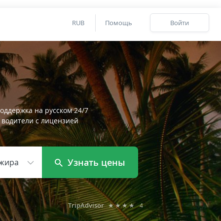
RUB
Помощь
Войти
оддержка на русском 24/7
 водители с лицензией
Узнать цены
жира
TripAdvisor
★★★★
4