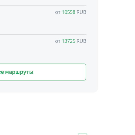
от
10558
RUB
от
13725
RUB
се маршруты