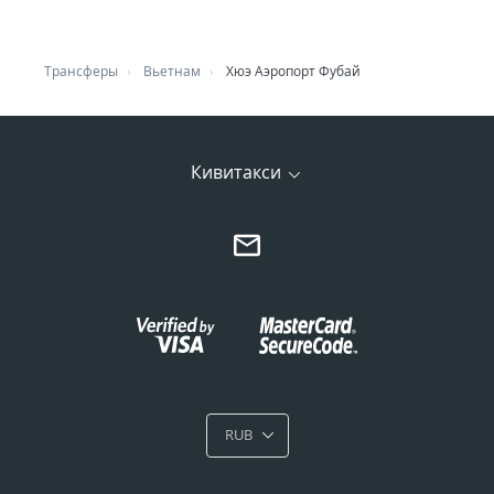
Трансферы
Вьетнам
Хюэ Аэропорт Фубай
Кивитакси
RUB