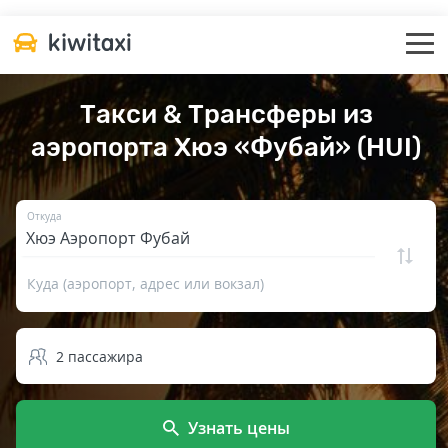
Такси & Трансферы из
аэропорта Хюэ «Фубай» (HUI)
Откуда
Куда (аэропорт, адрес или вокзал)
2
пассажира
Узнать цены