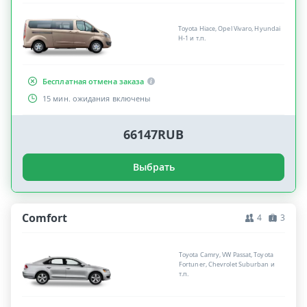
Toyota Hiace, Opel Vivaro, Hyundai
H-1 и т.п.
Бесплатная отмена заказа
15 мин. ожидания включены
66147RUB
Выбрать
Comfort
4
3
Toyota Camry, VW Passat, Toyota
Fortuner, Chevrolet Suburban и
т.п.