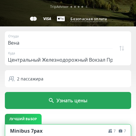
TripAdvisor
★★★★
4
Безопасная оплата
Откуда
Куда
2
пассажира
Узнать цены
ЛУЧШИЙ ВЫБОР
Minibus 7pax
7
7