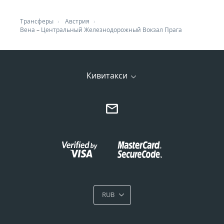
Трансферы
Австрия
Вена
–
Центральный Железнодорожный Вокзал Прага
Кивитакси
RUB