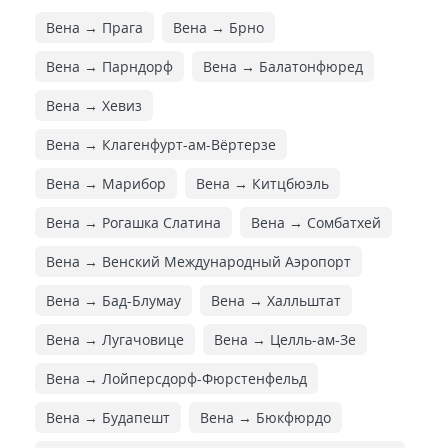
Вена → Прага
Вена → Брно
Вена → Парндорф
Вена → Балатонфюред
Вена → Хевиз
Вена → Клагенфурт-ам-Вёртерзе
Вена → Марибор
Вена → Китцбюэль
Вена → Рогашка Слатина
Вена → Сомбатхей
Вена → Венский Международный Аэропорт
Вена → Бад-Блумау
Вена → Халльштат
Вена → Лугачовице
Вена → Целль-ам-Зе
Вена → Лойперсдорф-Фюрстенфельд
Вена → Будапешт
Вена → Бюкфюрдо