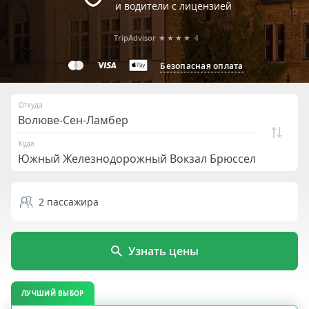
и водители с лицензией
TripAdvisor
★★★★
4
Безопасная оплата
Откуда
Куда
2
пассажира
Узнать цены
ЛУЧШИЙ ВЫБОР