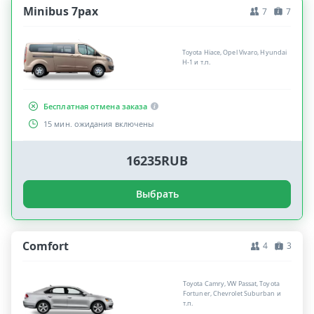
Minibus 7pax
7
7
Toyota Hiace, Opel Vivaro, Hyundai
H-1 и т.п.
Бесплатная отмена заказа
15 мин. ожидания включены
16235RUB
Выбрать
Comfort
4
3
Toyota Camry, VW Passat, Toyota
Fortuner, Chevrolet Suburban и
т.п.