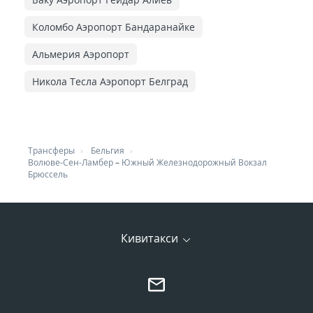
Коломбо Аэропорт Бандаранайке
Альмерия Аэропорт
Никола Тесла Аэропорт Белград
Трансферы
Бельгия
Волюве-Сен-Ламбер
–
Южный Железнодорожный Вокзал
Брюссель
Кивитакси