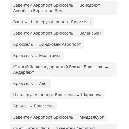
Завентем Аэропорт Брюссель → Вонсдрехт
Авиабаза Берген-оп-Зом
Вавр → Шарлеруа Аэропорт Брюссель
Завентем Аэропорт Брюссель → Валансьен
Брюссель → Эйндховен Аэропорт
Брюссель → Маастрихт
Южный Железнодорожный Вокзал Брюссель →
Андерлехт
Брюссель → Алст
Шарлеруа Аэропорт Брюссель → Шарлеруа
Брюгге → Брюссель
Завентем Аэропорт Брюссель → Мидделбург
Синт-Питерс-Леув → Завентем Аэропорт