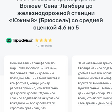
Волюве-Сена-Ламбера до
железнодорожной станции
«Южный» (Брюссель) со средней
оценкой 4,6 из 5
4.0 · 380 отзыва
Пользовались трансфером по
Замечательный транс
маршруту аэропорт Бишкека —
Своевременное подтв
Чолпон-Ата. Очень довольны
удобная онлайн оплат
поездкой! Машина была чистая и
машин чистые и комф
комфортная, кондиционер
водители внимательн
работал отлично, что актуально
пунктуальные. Очень 
для долгой дороги. Отдельное
данный трансфер!! Ре
спасибо водителю за аккуратное
всем, кто любит комфо
вождение — всю дорогу ехали
свое время и деньги! 
строго по правилам, без