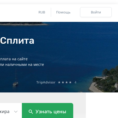
RUB
Помощь
Войти
 Сплита
плата на сайте
ли наличными на месте
TripAdvisor
★★★★
4
Узнать цены
жира