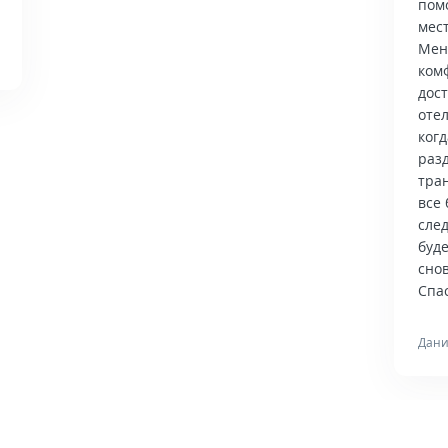
пом
мес
Мен
ком
дос
отел
когд
раз
тра
все 
сле
буд
снов
Спас
Дани