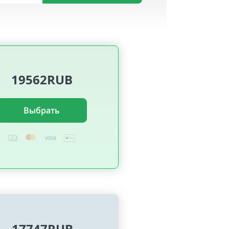
19562RUB
Выбрать
17747RUB