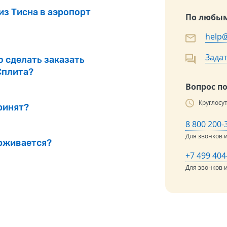
из Тисна в аэропорт
По любым
help@
Задат
о сделать заказать
Сплита?
Вопрос п
Круглосу
ринят?
8 800 200-
Для звонков 
ерживается?
+7 499 404
Для звонков и