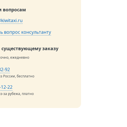
 вопросам
kiwitaxi.ru
ь вопрос консультанту
о существующему заказу
точно, ежедневно
32-92
из России, бесплатно
-12-22
з-за рубежа, платно