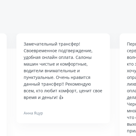
Замечательный трансфер!
Пер
Своевременное подтверждение,
сер
удобная онлайн оплата. Салоны
вол
машин чистые и комфортные,
кто 
водители внимательные и
хочу
пунктуальные. Очень нравится
опр
данный трансфер!! Рекомендую
лих
всем, кто любит комфорт, ценит свое
опла
время и деньги! 👍
дела
Чер
мно
Анна Яцур
что 
вых
при