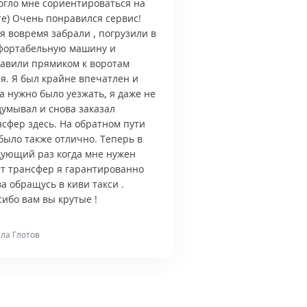
огло мне сориентироваться на
те) Очень понравился сервис!
я вовремя забрали , погрузили в
фортабельную машину и
тавили прямиком к воротам
я. Я был крайне впечатлен и
а нужно было уезжать, я даже не
думывал и снова заказал
нсфер здесь. На обратном пути
было также отлично. Теперь в
дующий раз когда мне нужен
ет трансфер я гарантированно
а обращусь в киви такси .
ибо вам вы крутые !
ла Глотов