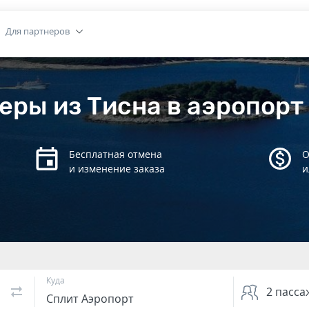
Для партнеров
еры из Тисна в аэропорт
Бесплатная отмена
О
и изменение заказа
и
Куда
2
пасса