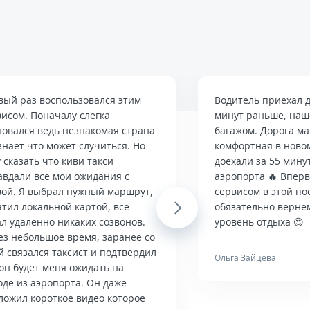
вый раз воспользовался этим
Водитель приехал д
висом. Поначалу слегка
минут раньше, наше
новался ведь незнакомая страна
багажом. Дорога м
знает что может случиться. Но
комфортная в ново
 сказать что киви такси
доехали за 55 мину
авдали все мои ожидания с
аэропорта 🔥 Впер
вой. Я выбрал нужный маршрут,
сервисом в этой по
тил локальной картой, все
Next
обязательно верне
л удаленно никаких созвонов.
уровень отдыха 😍
ез небольшое время, заранее со
й связался таксист и подтвердил
Ольга Зайцева
он будет меня ожидать на
оде из аэропорта. Он даже
ложил короткое видео которое