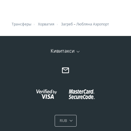
Трансферы
Хорватия
Загреб
–
Любляна Аэропорт
Кивитакси
RUB