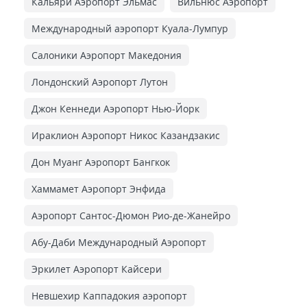
Кальяри Аэропорт Эльмас
Вильнюс Аэропорт
Международный аэропорт Куала-Лумпур
Салоники Аэропорт Македония
Лондонский Аэропорт Лутон
Джон Кеннеди Аэропорт Нью-Йорк
Ираклион Аэропорт Никос Казандзакис
Дон Муанг Аэропорт Бангкок
Хаммамет Аэропорт Энфида
Аэропорт Сантос-Дюмон Рио-де-Жанейро
Абу-Даби Международный Аэропорт
Эркилет Аэропорт Кайсери
Невшехир Каппадокия аэропорт