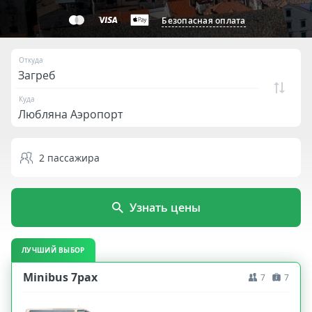
Безопасная оплата
Откуда
Куда
2
пассажира
Узнать цены
ЛУЧШИЙ ВЫБОР
Minibus 7pax
7
7