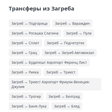
Трансферы из Загреба
Загреб → Подгорица
Загреб → Вараждин
Загреб → Рогашка Слатина
Загреб → Пула
Загреб → Сплит
Загреб → Подчетртек
Загреб → Грац
Загреб → Загреб Автовокзал
Загреб → Будапешт Аэропорт Ференц Лист
Загреб → Риека
Загреб → Триест
Загреб → Триест Аэропорт Фриули-Венеция-
Джулия
Загреб → Трогир
Загреб → Белград
Загреб → Баня-Лука
Загреб → Блед