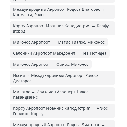
Международный Аэропорт Родоса Диагорас →
Кремасти, Родос
Корфу Аэропорт Иоаннис Каподистрия → Корфу
(город)
Миконос Аэропорт → Платис-Гиалос, Миконос
Салоники Аэропорт Македония → Неа-Потидеа
Миконос Аэропорт → Орнос, Миконос
Иксия → Международный Аэропорт Родоса
Диагорас
Милатос → Ираклион Аэропорт Никос
Казандзакис
Корфу Аэропорт Иоаннис Каподистрия → Агиос
Гордиос, Корфу
Международный Аэропорт Родоса Диагорас →