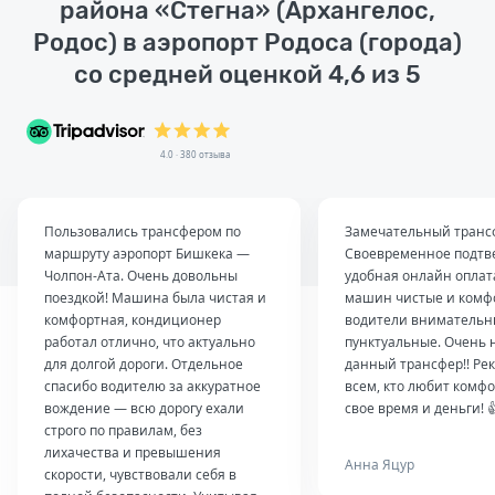
района «Стегна» (Архангелос,
Родос) в аэропорт Родоса (города)
со средней оценкой 4,6 из 5
4.0 · 380 отзыва
Пользовались трансфером по
Замечательный транс
маршруту аэропорт Бишкека —
Своевременное подтв
Чолпон-Ата. Очень довольны
удобная онлайн оплат
поездкой! Машина была чистая и
машин чистые и комф
комфортная, кондиционер
водители внимательн
работал отлично, что актуально
пунктуальные. Очень 
для долгой дороги. Отдельное
данный трансфер!! Ре
спасибо водителю за аккуратное
всем, кто любит комфо
вождение — всю дорогу ехали
свое время и деньги! 
строго по правилам, без
лихачества и превышения
Анна Яцур
скорости, чувствовали себя в