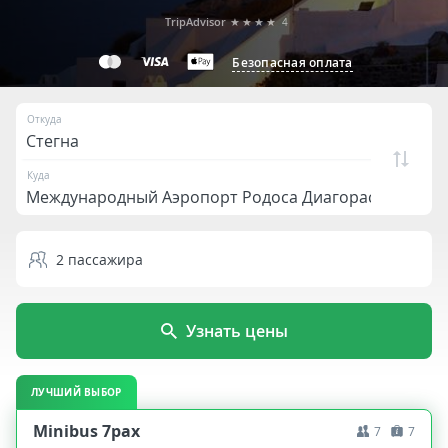
TripAdvisor
★★★★
4
Безопасная оплата
Откуда
Куда
2
пассажира
Узнать цены
ЛУЧШИЙ ВЫБОР
Minibus 7pax
7
7