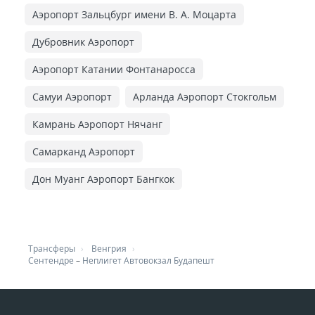
Аэропорт Зальцбург имени В. А. Моцарта
Дубровник Аэропорт
Аэропорт Катании Фонтанаросса
Самуи Аэропорт
Арланда Аэропорт Стокгольм
Камрань Аэропорт Нячанг
Самарканд Аэропорт
Дон Муанг Аэропорт Бангкок
Трансферы
Венгрия
Сентендре
–
Неплигет Автовокзал Будапешт