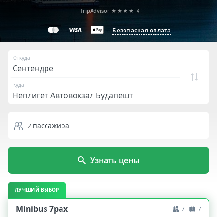
TripAdvisor
★★★★
4
Безопасная оплата
Откуда
Куда
2
пассажира
Узнать цены
ЛУЧШИЙ ВЫБОР
Minibus 7pax
7
7