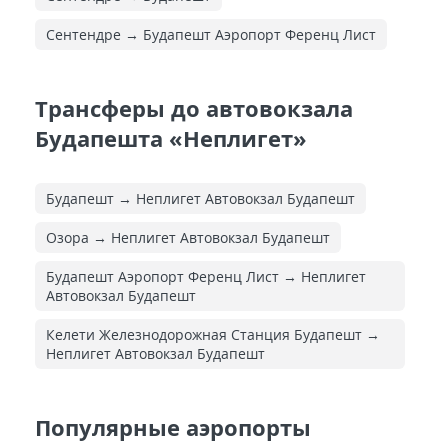
Сентендре → Будапешт Аэропорт Ференц Лист
Трансферы до автовокзала
Будапешта «Неплигет»
Будапешт → Неплигет Автовокзал Будапешт
Озора → Неплигет Автовокзал Будапешт
Будапешт Аэропорт Ференц Лист → Неплигет
Автовокзал Будапешт
Келети Железнодорожная Cтанция Будапешт →
Неплигет Автовокзал Будапешт
Популярные аэропорты