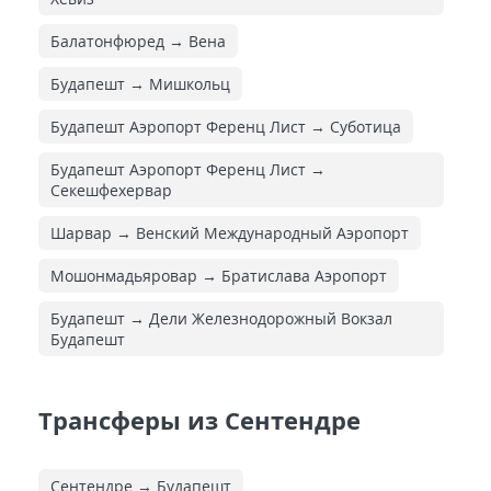
Балатонфюред → Вена
Будапешт → Мишкольц
Будапешт Аэропорт Ференц Лист → Суботица
Будапешт Аэропорт Ференц Лист →
Секешфехервар
Шарвар → Венский Международный Аэропорт
Мошонмадьяровар → Братислава Аэропорт
Будапешт → Дели Железнодорожный Вокзал
Будапешт
Трансферы из Сентендре
Сентендре → Будапешт