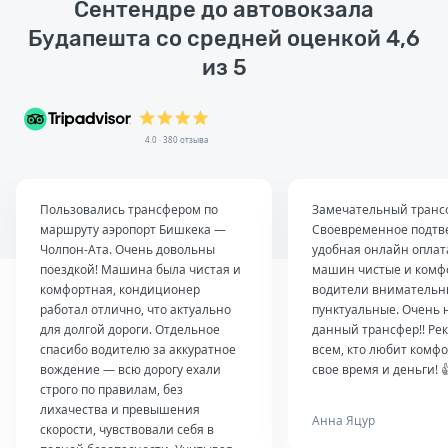
Сентендре до автовокзала
Будапешта со средней оценкой 4,6
из 5
4.0 · 380 отзыва
Пользовались трансфером по
Замечательный транс
маршруту аэропорт Бишкека —
Своевременное подтв
Чолпон-Ата. Очень довольны
удобная онлайн оплат
поездкой! Машина была чистая и
машин чистые и комф
комфортная, кондиционер
водители внимательн
работал отлично, что актуально
пунктуальные. Очень 
для долгой дороги. Отдельное
данный трансфер!! Ре
спасибо водителю за аккуратное
всем, кто любит комфо
вождение — всю дорогу ехали
свое время и деньги! 
строго по правилам, без
лихачества и превышения
Анна Яцур
скорости, чувствовали себя в