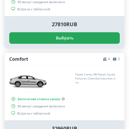
90 минут ожидания включено
Встреча с табличкой
27810RUB
Выбрать
Comfort
4
3
Toyota Camry, VW Passat, Toyota
Fortuner, Chevrolet Suburban и
т.п.
Бесплатная отмена заказа
90 минут ожидания включено
Встреча с табличкой
32960RUB