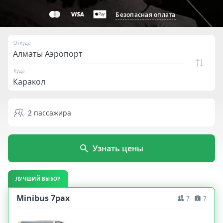
Безопасная оплата
Откуда
Куда
2
пассажира
Узнать цены
ЛУЧШИЙ ВЫБОР
Minibus 7pax
7
7