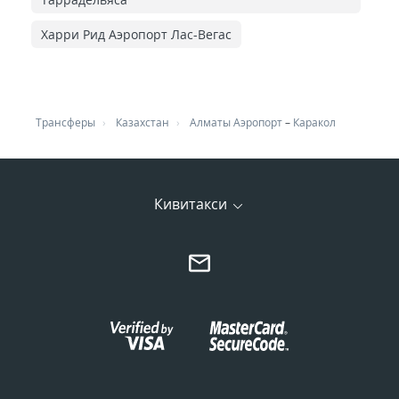
Харри Рид Аэропорт Лас-Вегас
Трансферы
Казахстан
Алматы Аэропорт
–
Каракол
Кивитакси