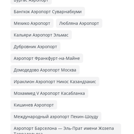
Бангкок Аэропорт Суварнабхуми
Мехико Аэропорт
Любляна Аэропорт
Кальяри Аэропорт Эльмас
Дубровник Аэропорт
Аэропорт Франкфурт-на-Майне
Домодедово Аэропорт Москва
Ираклион Аэропорт Никос Казандзакис
Мохаммед V Аэропорт Касабланка
Кишинев Аэропорт
Международный аэропорт Пекин-Шоуду
Аэропорт Барселона — Эль-Прат имени Жозепа
Таррадельяса