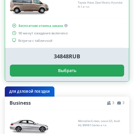
Toyota Hiace, Opel Vivaro, Hyundai
H-1 и т.п.
Бесплатная отмена заказа
90 минут ожидания включено
Встреча с табличкой
34848RUB
Выбрать
ДЛЯ ДЕЛОВОЙ ПОЕЗДКИ
Business
3
3
Mercedes E-class, Lexus GS, Audi
A6, BMW 5 Series и т.п.