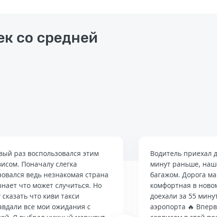
ек со средней
вый раз воспользовался этим
Водитель приехал д
висом. Поначалу слегка
минут раньше, наше
новался ведь незнакомая страна
багажом. Дорога м
знает что может случиться. Но
комфортная в ново
 сказать что киви такси
доехали за 55 мину
авдали все мои ожидания с
аэропорта 🔥 Впер