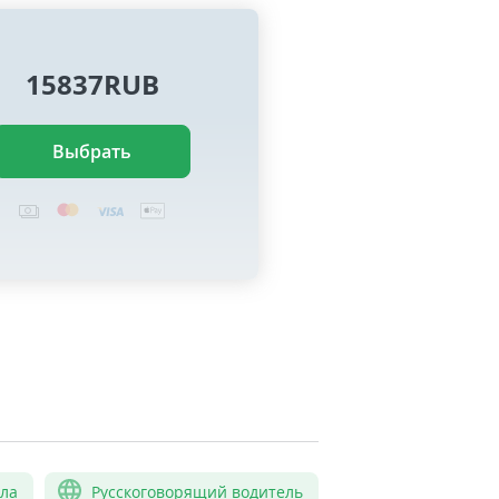
15837RUB
Выбрать
сла
Русскоговорящий водитель