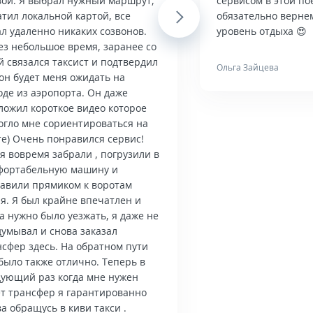
вой. Я выбрал нужный маршрут,
сервисом в этой по
тил локальной картой, все
Next
обязательно верне
л удаленно никаких созвонов.
уровень отдыха 😍
ез небольшое время, заранее со
й связался таксист и подтвердил
Ольга Зайцева
он будет меня ожидать на
оде из аэропорта. Он даже
ложил короткое видео которое
огло мне сориентироваться на
те) Очень понравился сервис!
я вовремя забрали , погрузили в
фортабельную машину и
тавили прямиком к воротам
я. Я был крайне впечатлен и
а нужно было уезжать, я даже не
думывал и снова заказал
нсфер здесь. На обратном пути
было также отлично. Теперь в
дующий раз когда мне нужен
ет трансфер я гарантированно
а обращусь в киви такси .