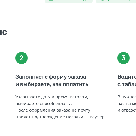
ис
2
3
Заполняете форму заказа
Водите
и выбираете, как оплатить
с табл
Указываете дату и время встречи,
В нужное
выбираете способ оплаты.
вас на м
После оформления заказа на почту
и отвезе
придет подтверждение поездки — ваучер.