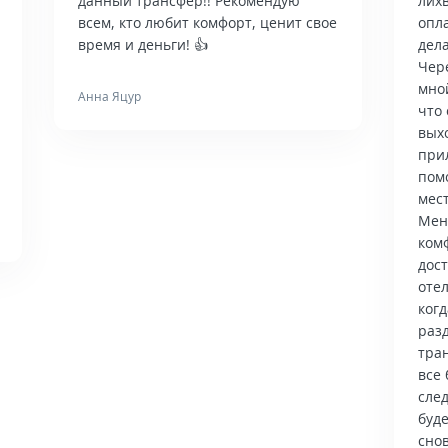
данный трансфер!! Рекомендую
лих
всем, кто любит комфорт, ценит свое
опла
время и деньги! 👍
дела
Чер
мно
Анна Яцур
что 
вых
при
пом
мес
Мен
ком
дос
отел
когд
раз
тра
все 
сле
буд
снов