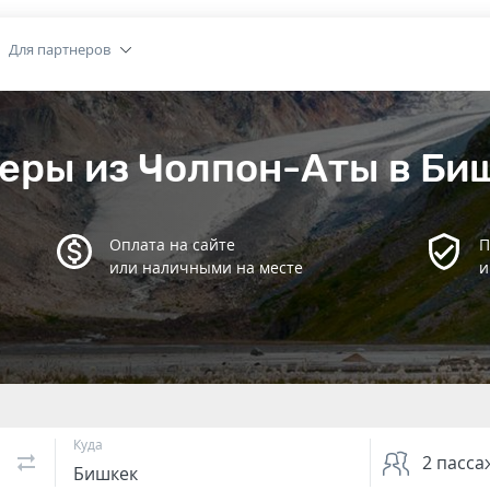
Для партнеров
еры из Чолпон-Аты в Би
Оплата на сайте
П
или наличными на месте
и
Куда
2
пасса