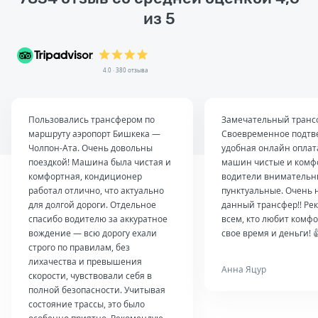
из 5
4.0 · 380 отзыва
Пользовались трансфером по
Замечательный транс
маршруту аэропорт Бишкека —
Своевременное подтв
Чолпон-Ата. Очень довольны
удобная онлайн оплат
поездкой! Машина была чистая и
машин чистые и комф
комфортная, кондиционер
водители внимательн
работал отлично, что актуально
пунктуальные. Очень 
для долгой дороги. Отдельное
данный трансфер!! Ре
спасибо водителю за аккуратное
всем, кто любит комфо
вождение — всю дорогу ехали
свое время и деньги! 
строго по правилам, без
лихачества и превышения
Анна Яцур
скорости, чувствовали себя в
полной безопасности. Учитывая
состояние трассы, это было