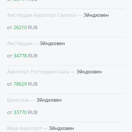
Амстердам Аэропорт Схипхол —
Эйндховен
от
26210
RUB
Амстердам —
Эйндховен
от
34778
RUB
Аэропорт Роттердам-Гаага —
Эйндховен
от
78629
RUB
Брюссель —
Эйндховен
от
33770
RUB
Веце Аэропорт —
Эйндховен