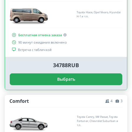
Toyota Hiace, Opel Vivaro, Hyundai
H-1 и т.п.
Бесплатная отмена заказа
90 минут ожидания включено
Встреча с табличкой
34788RUB
Выбрать
Comfort
4
3
Toyota Camry, VW Passat, Toyota
Fortuner, Chevrolet Suburban и
т.п.