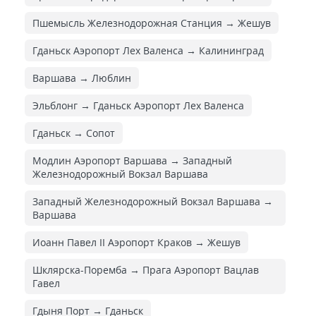
Пшемысль Железнодорожная Cтанция → Жешув
Гданьск Аэропорт Лех Валенса → Калининград
Варшава → Люблин
Эльблонг → Гданьск Аэропорт Лех Валенса
Гданьск → Сопот
Модлин Аэропорт Варшава → Западный
Железнодорожный Вокзал Варшава
Западный Железнодорожный Вокзал Варшава →
Варшава
Иоанн Павел II Аэропорт Краков → Жешув
Шклярска-Поремба → Прага Аэропорт Вацлав
Гавел
Гдыня Порт → Гданьск