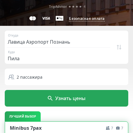
TripAdvisor
★★★★
4
Безопасная оплата
Откуда
Куда
2
пассажира
Узнать цены
ЛУЧШИЙ ВЫБОР
Minibus 7pax
7
7