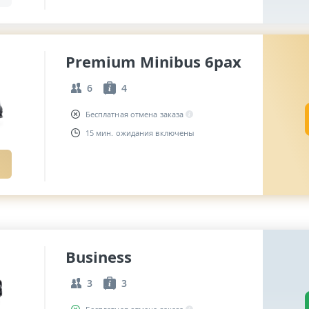
Premium Minibus 6pax
6
4
Бесплатная отмена заказа
15 мин. ожидания включены
Business
3
3