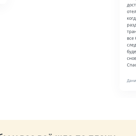
дос
отел
когд
раз
тра
все 
сле
буд
снов
Спас
Дани