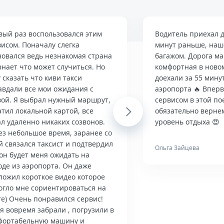
вый раз воспользовался этим
Водитель приехал д
висом. Поначалу слегка
минут раньше, наше
новался ведь незнакомая страна
багажом. Дорога м
знает что может случиться. Но
комфортная в ново
 сказать что киви такси
доехали за 55 мину
авдали все мои ожидания с
аэропорта 🔥 Впер
вой. Я выбрал нужный маршрут,
сервисом в этой по
тил локальной картой, все
Next
обязательно верне
л удаленно никаких созвонов.
уровень отдыха 😍
ез небольшое время, заранее со
й связался таксист и подтвердил
Ольга Зайцева
он будет меня ожидать на
оде из аэропорта. Он даже
ложил короткое видео которое
огло мне сориентироваться на
те) Очень понравился сервис!
я вовремя забрали , погрузили в
фортабельную машину и