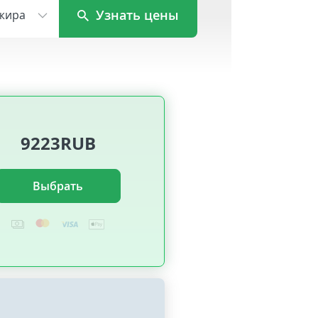
Узнать цены
жира
9223RUB
Выбрать