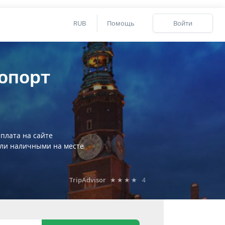
RUB
Помощь
Войти
ропорт
плата на сайте
ли наличными на месте
TripAdvisor
★★★★
4