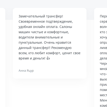
Замечательный трансфер!
Пер
Своевременное подтверждение,
сер
удобная онлайн оплата. Салоны
вол
машин чистые и комфортные,
кто 
водители внимательные и
хочу
пунктуальные. Очень нравится
опр
данный трансфер!! Рекомендую
лих
всем, кто любит комфорт, ценит свое
опла
время и деньги! 👍
дела
Чер
мно
Анна Яцур
что 
вых
при
пом
мес
Мен
ком