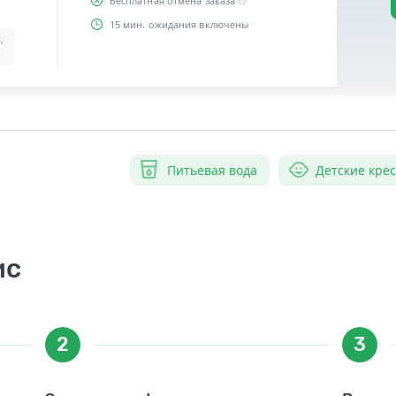
Бесплатная отмена заказа
15 мин. ожидания включены
,
Питьевая вода
Детские кре
ис
2
3