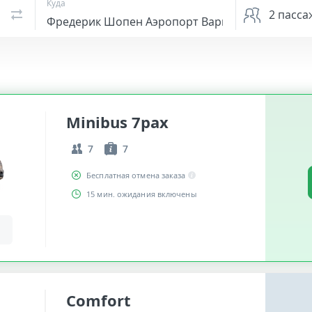
Куда
2
пасса
Minibus 7pax
7
7
Бесплатная отмена заказа
15 мин. ожидания включены
Comfort