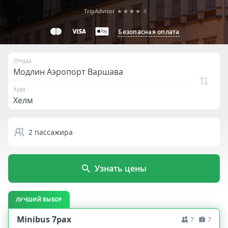
TripAdvisor
★★★★
4
Безопасная оплата
Откуда
Куда
2
пассажира
Узнать цены
ЛУЧШИЙ ВЫБОР
Minibus 7pax
7
7