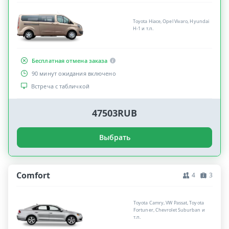
Toyota Hiace, Opel Vivaro, Hyundai
H-1 и т.п.
Бесплатная отмена заказа
90 минут ожидания включено
Встреча с табличкой
47503RUB
Выбрать
Comfort
4
3
Toyota Camry, VW Passat, Toyota
Fortuner, Chevrolet Suburban и
т.п.