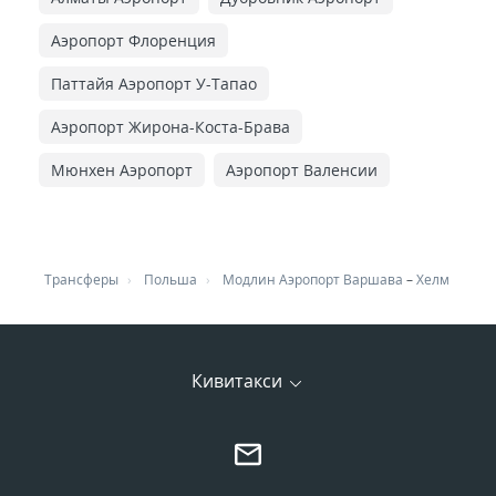
Аэропорт Флоренция
Паттайя Аэропорт У-Тапао
Аэропорт Жирона-Коста-Брава
Мюнхен Аэропорт
Аэропорт Валенсии
Трансферы
Польша
Модлин Аэропорт Варшава
–
Хелм
Кивитакси