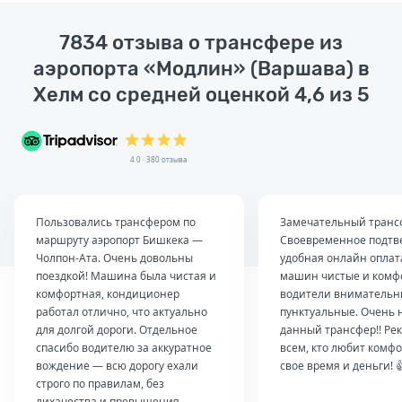
7834 отзыва о трансфере из
аэропорта «Модлин» (Варшава) в
Хелм со средней оценкой 4,6 из 5
4.0 · 380 отзыва
Пользовались трансфером по
Замечательный транс
маршруту аэропорт Бишкека —
Своевременное подтв
Чолпон-Ата. Очень довольны
удобная онлайн оплат
поездкой! Машина была чистая и
машин чистые и комф
комфортная, кондиционер
водители внимательн
работал отлично, что актуально
пунктуальные. Очень 
для долгой дороги. Отдельное
данный трансфер!! Ре
спасибо водителю за аккуратное
всем, кто любит комфо
вождение — всю дорогу ехали
свое время и деньги! 
строго по правилам, без
лихачества и превышения