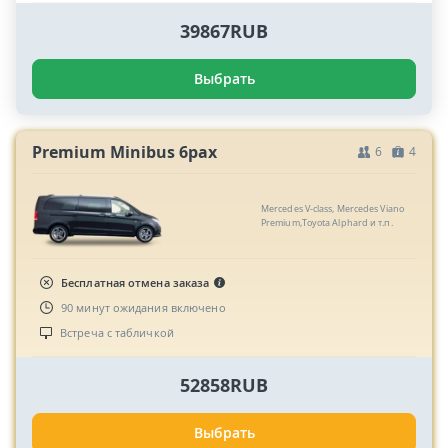
39867RUB
Выбрать
Premium Minibus 6pax
6
4
Mercedes V-class, Mercedes Viano
Premium,Toyota Alphard и т.п.
Бесплатная отмена заказа
90 минут ожидания включено
Встреча с табличкой
52858RUB
Выбрать