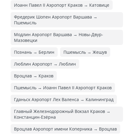
Иоанн Павел II Аэропорт Краков → Катовице
Фредерик Шопен Аэропорт Варшава →
Пшемысль
Модлин Аэропорт Варшава → Новы-Двур-
Мазовецки
Познань → Берлин
Пшемысль → Жешув
Люблин Аэропорт → Люблин
Вроцлав → Краков
Пшемысль → Иоанн Павел II Аэропорт Краков
Гданьск Аэропорт Лех Валенса → Калининград
Главный Железнодорожный Вокзал Краков →
Констанцин-Езёрна
Вроцлав Аэропорт имени Коперника → Вроцлав