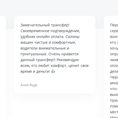
Замечательный трансфер!
Пер
Своевременное подтверждение,
сер
удобная онлайн оплата. Салоны
вол
машин чистые и комфортные,
кто 
водители внимательные и
хочу
пунктуальные. Очень нравится
опр
данный трансфер!! Рекомендую
лих
всем, кто любит комфорт, ценит свое
опла
время и деньги! 👍
дела
Чер
мно
Анна Яцур
что 
вых
при
пом
мес
Мен