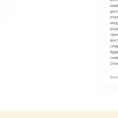
ком
дос
отел
когд
раз
тра
все 
сле
буд
снов
Спас
Дани