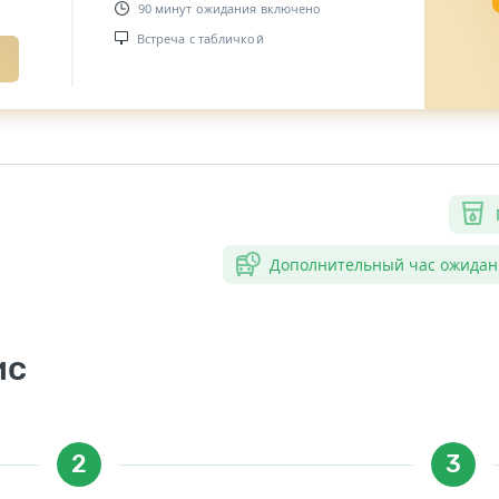
90 минут ожидания включено
Встреча с табличкой
Дополнительный час ожидан
ис
2
3