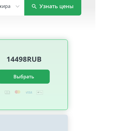
Узнать цены
жира
14498RUB
Выбрать