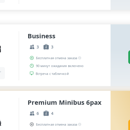
Business
3
3
Бесплатная отмена заказа
90 минут ожидания включено
,
Встреча с табличкой
Premium Minibus 6pax
6
4
Бесплатная отмена заказа