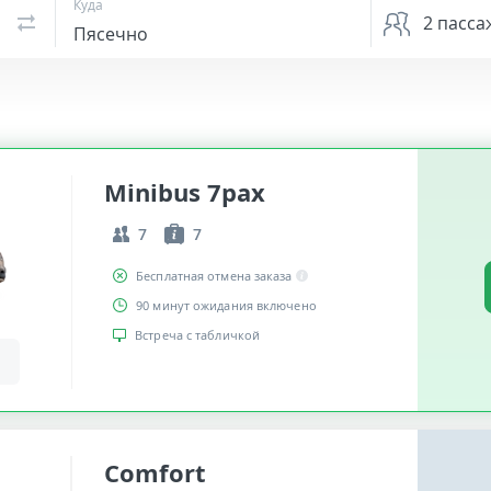
Куда
2
пасса
Minibus 7pax
7
7
Бесплатная отмена заказа
90 минут ожидания включено
Встреча с табличкой
Comfort