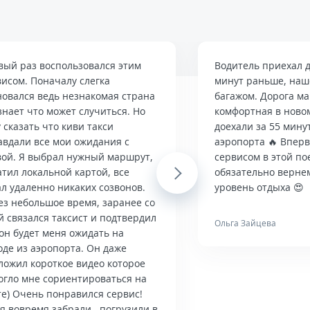
вый раз воспользовался этим
Водитель приехал д
висом. Поначалу слегка
минут раньше, наше
новался ведь незнакомая страна
багажом. Дорога м
знает что может случиться. Но
комфортная в ново
 сказать что киви такси
доехали за 55 мину
авдали все мои ожидания с
аэропорта 🔥 Впер
вой. Я выбрал нужный маршрут,
сервисом в этой по
тил локальной картой, все
Next
обязательно верне
л удаленно никаких созвонов.
уровень отдыха 😍
ез небольшое время, заранее со
й связался таксист и подтвердил
Ольга Зайцева
он будет меня ожидать на
оде из аэропорта. Он даже
ложил короткое видео которое
огло мне сориентироваться на
те) Очень понравился сервис!
я вовремя забрали , погрузили в