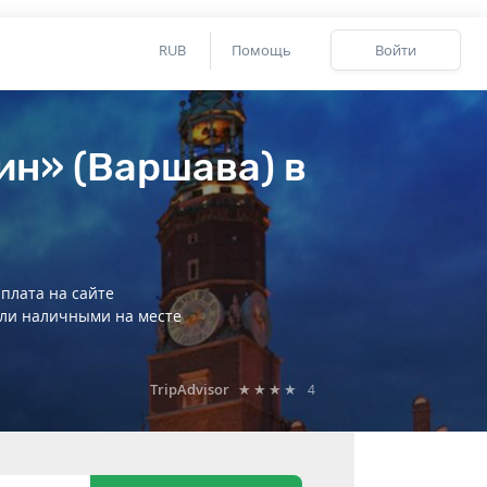
RUB
Помощь
Войти
ин» (Варшава) в
плата на сайте
ли наличными на месте
TripAdvisor
★★★★
4