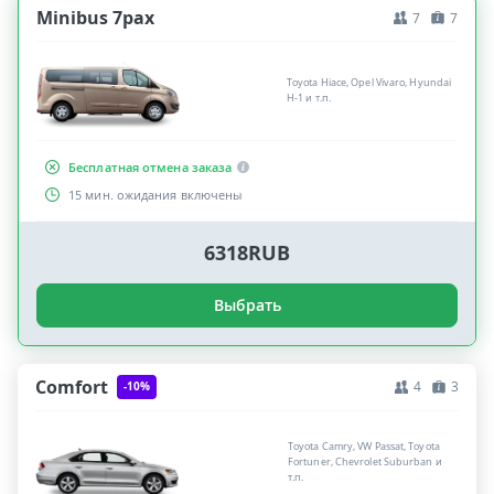
Minibus 7pax
7
7
Toyota Hiace, Opel Vivaro, Hyundai
H-1 и т.п.
Бесплатная отмена заказа
15 мин. ожидания включены
6318RUB
Выбрать
Comfort
4
3
-10%
Toyota Camry, VW Passat, Toyota
Fortuner, Chevrolet Suburban и
т.п.