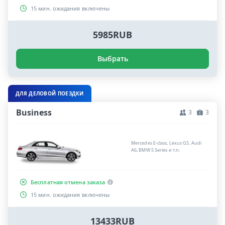
15 мин. ожидания включены
5985RUB
Выбрать
ДЛЯ ДЕЛОВОЙ ПОЕЗДКИ
Business
3
3
Mercedes E-class, Lexus GS, Audi
A6, BMW 5 Series и т.п.
Бесплатная отмена заказа
15 мин. ожидания включены
13433RUB