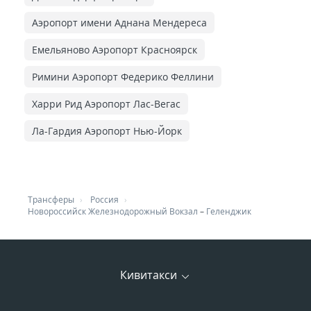
Аэропорт имени Аднана Мендереса
Емельяново Аэропорт Красноярск
Римини Аэропорт Федерико Феллини
Харри Рид Аэропорт Лас-Вегас
Ла-Гардия Аэропорт Нью-Йорк
Трансферы
Россия
Новороссийск Железнодорожный Вокзал
–
Геленджик
Кивитакси