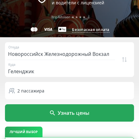
и водители с лицензией
TripAdvisor
★★★★
4
Безопасная оплата
Откуда
Куда
2
пассажира
Узнать цены
ЛУЧШИЙ ВЫБОР