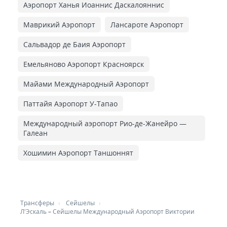
Аэропорт Ханья Иоаннис Даскалояннис
Маврикий Аэропорт
Лансароте Аэропорт
Сальвадор де Баия Аэропорт
Емельяново Аэропорт Красноярск
Майами Международный Аэропорт
Паттайя Аэропорт У-Тапао
Международный аэропорт Рио-де-Жанейро —
Галеан
Хошимин Аэропорт Таншоннят
Трансферы
Сейшелы
Л'Эскаль
–
Сейшелы Международный Аэропорт Виктории