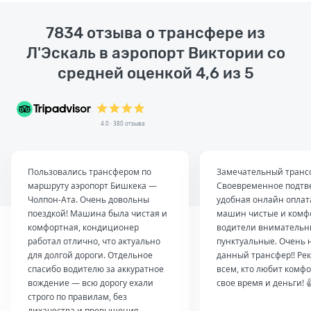
7834 отзыва о трансфере из
Л'Эскаль в аэропорт Виктории со
средней оценкой 4,6 из 5
4.0 · 380 отзыва
Пользовались трансфером по
Замечательный транс
маршруту аэропорт Бишкека —
Своевременное подтв
Чолпон-Ата. Очень довольны
удобная онлайн оплат
поездкой! Машина была чистая и
машин чистые и комф
комфортная, кондиционер
водители внимательн
работал отлично, что актуально
пунктуальные. Очень 
для долгой дороги. Отдельное
данный трансфер!! Ре
спасибо водителю за аккуратное
всем, кто любит комфо
вождение — всю дорогу ехали
свое время и деньги! 
строго по правилам, без
лихачества и превышения