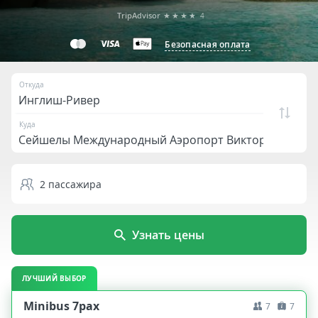
TripAdvisor
★★★★
4
Безопасная оплата
Откуда
Куда
2
пассажира
Узнать цены
ЛУЧШИЙ ВЫБОР
Minibus 7pax
7
7