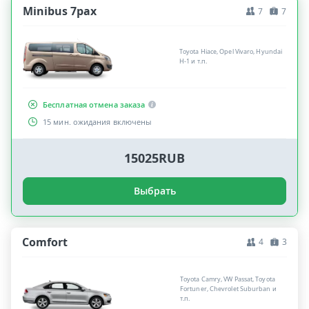
Minibus 7pax
7
7
Toyota Hiace, Opel Vivaro, Hyundai
H-1 и т.п.
Бесплатная отмена заказа
15 мин. ожидания включены
15025RUB
Выбрать
Comfort
4
3
Toyota Camry, VW Passat, Toyota
Fortuner, Chevrolet Suburban и
т.п.