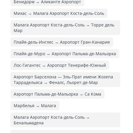
Бенидорм → Аликанте Аэропорт
Михас → Малага Аэропорт Коста-дель-Соль
Малага Аэропорт Коста-дель-Соль → Торре дель
Мар
Плайя-дель-Инглес → Аэропорт Гран-Канария
Плайя-де-Муро → Аэропорт Пальма-де-Мальорка
Лос-Гигантес → Аэропорт Тенерифе-Южный
Аэропорт Барселона — Эль-Прат имени Жозепа
Таррадельяса → Феналс, Льорет-де-Мар
Аэропорт Пальма-де-Мальорка → Са Кома
Марбелья → Малага
Малага Аэропорт Коста-дель-Соль →
Бенальмадена