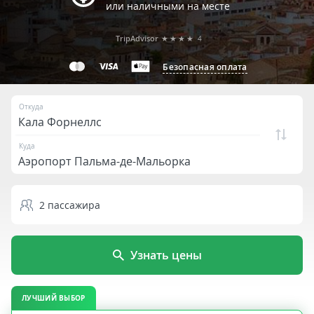
или наличными на месте
TripAdvisor
★★★★
4
Безопасная оплата
Откуда
Куда
2
пассажира
Узнать цены
ЛУЧШИЙ ВЫБОР