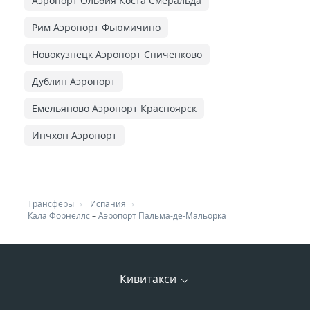
Аэропорт Ольбия Коста Смеральда
Рим Аэропорт Фьюмичино
Новокузнецк Аэропорт Спиченково
Дублин Аэропорт
Емельяново Аэропорт Красноярск
Инчхон Аэропорт
Трансферы
Испания
Кала Форнеллс
–
Аэропорт Пальма-де-Мальорка
Кивитакси