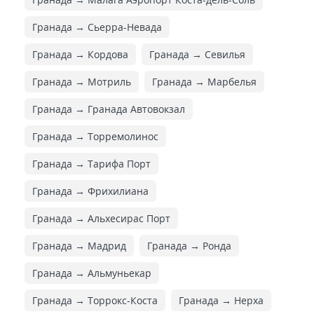
Гранада → Сьерра-Невада
Гранада → Кордова
Гранада → Севилья
Гранада → Мотриль
Гранада → Марбелья
Гранада → Гранада Автовокзал
Гранада → Торремолинос
Гранада → Тарифа Порт
Гранада → Фрихилиана
Гранада → Альхесирас Порт
Гранада → Мадрид
Гранада → Ронда
Гранада → Альмуньекар
Гранада → Торрокс-Коста
Гранада → Нерха