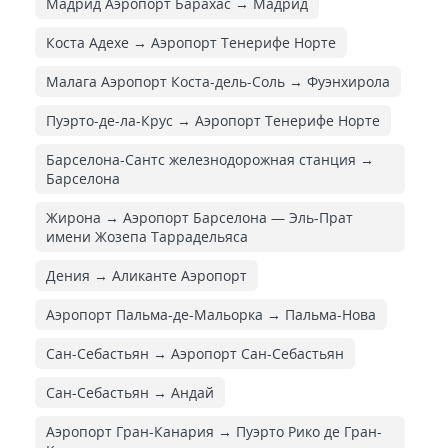
Мадрид Аэропорт Барахас → Мадрид
Коста Адехе → Аэропорт Тенерифе Норте
Малага Аэропорт Коста-дель-Соль → Фуэнхирола
Пуэрто-де-ла-Крус → Аэропорт Тенерифе Норте
Барселона-Сантс железнодорожная станция →
Барселона
Жирона → Аэропорт Барселона — Эль-Прат
имени Жозепа Таррадельяса
Дения → Аликанте Аэропорт
Аэропорт Пальма-де-Мальорка → Пальма-Нова
Сан-Себастьян → Аэропорт Сан-Себастьян
Сан-Себастьян → Андай
Аэропорт Гран-Канария → Пуэрто Рико де Гран-