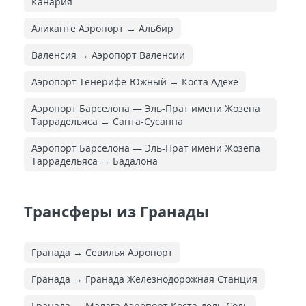
Канария
Аликанте Аэропорт → Альбир
Валенсия → Аэропорт Валенсии
Аэропорт Тенерифе-Южный → Коста Адехе
Аэропорт Барселона — Эль-Прат имени Жозепа
Таррадельяса → Санта-Сусанна
Аэропорт Барселона — Эль-Прат имени Жозепа
Таррадельяса → Бадалона
Трансферы из Гранады
Гранада → Севилья Аэропорт
Гранада → Гранада Железнодорожная Cтанция
Гранада → Малага Аэропорт Коста-дель-Соль