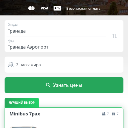
Безопасная оплата
Откуда
Куда
2
пассажира
Узнать цены
ЛУЧШИЙ ВЫБОР
Minibus 7pax
7
7