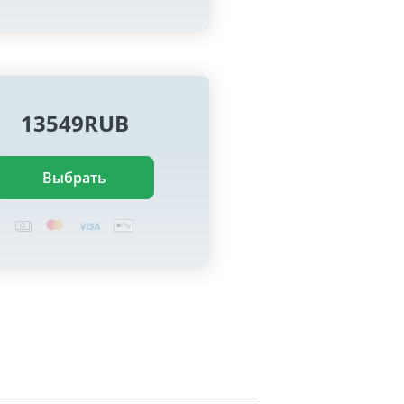
13549RUB
Выбрать