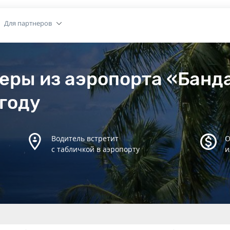
Для партнеров
еры из аэропорта «Банд
сгоду
Водитель встретит
О
с табличкой в аэропорту
и