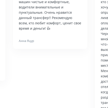
машин чистые и комфортные,
кто 
водители внимательные и
хочу
пунктуальные. Очень нравится
опр
данный трансфер!! Рекомендую
лих
всем, кто любит комфорт, ценит свое
опла
время и деньги! 👍
дела
Чер
мно
Анна Яцур
что 
вых
при
пом
мес
Мен
ком
дос
отел
когд
раз
тра
все 