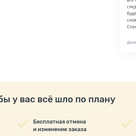
сле
буд
снов
Спас
Дани
ы у вас всё шло по плану
Бесплатная отмена
и изменение заказа