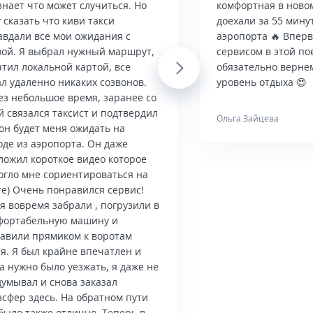
знает что может случиться. Но
комфортная в ново
 сказать что киви такси
доехали за 55 мину
авдали все мои ожидания с
аэропорта 🔥 Впер
вой. Я выбрал нужный маршрут,
сервисом в этой по
тил локальной картой, все
Next
обязательно верне
л удаленно никаких созвонов.
уровень отдыха 😍
ез небольшое время, заранее со
й связался таксист и подтвердил
Ольга Зайцева
он будет меня ожидать на
оде из аэропорта. Он даже
ложил короткое видео которое
огло мне сориентироваться на
те) Очень понравился сервис!
я вовремя забрали , погрузили в
фортабельную машину и
тавили прямиком к воротам
я. Я был крайне впечатлен и
а нужно было уезжать, я даже не
думывал и снова заказал
нсфер здесь. На обратном пути
было также отлично. Теперь в