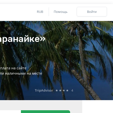
RUB
Помощь
Войти
аранайке»
плата на сайте
ли наличными на месте
TripAdvisor
★★★★
4