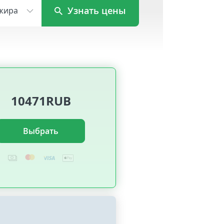
Узнать цены
жира
10471RUB
Выбрать