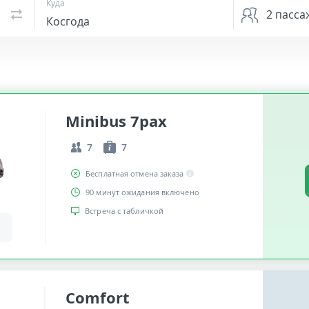
Куда
2
пасса
Minibus 7pax
7
7
Бесплатная отмена заказа
90 минут ожидания включено
Встреча с табличкой
Comfort