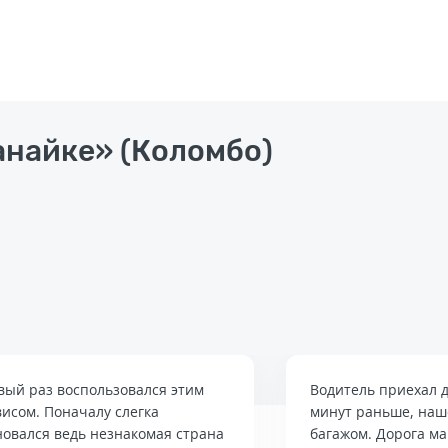
анайке» (Коломбо)
вый раз воспользовался этим
Водитель приехал д
висом. Поначалу слегка
минут раньше, наше
новался ведь незнакомая страна
багажом. Дорога м