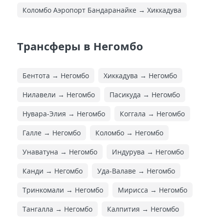
Коломбо Аэропорт Бандаранайке → Хиккадува
Трансферы в Негомбо
Бентота → Негомбо
Хиккадува → Негомбо
Нилавели → Негомбо
Пасикуда → Негомбо
Нувара-Элия → Негомбо
Коггала → Негомбо
Галле → Негомбо
Коломбо → Негомбо
Унаватуна → Негомбо
Индурува → Негомбо
Канди → Негомбо
Уда-Валаве → Негомбо
Тринкомали → Негомбо
Мирисса → Негомбо
Тангалла → Негомбо
Калпития → Негомбо