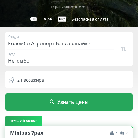
TripAdvisor
★★★★
4
Безопасная оплата
Откуда
Куда
2
пассажира
Узнать цены
ЛУЧШИЙ ВЫБОР
Minibus 7pax
7
7