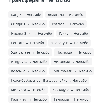
Трансферы в Негомбо
Канди → Негомбо
Велигама → Негомбо
Сигирия → Негомбо
Коггала → Негомбо
Нувара-Элия → Негомбо
Галле → Негомбо
Бентота → Негомбо
Унаватуна → Негомбо
Уда-Валаве → Негомбо
Пасикуда → Негомбо
Индурува → Негомбо
Нилавели → Негомбо
Коломбо → Негомбо
Тринкомали → Негомбо
Коломбо Аэропорт Бандаранайке → Негомбо
Мирисса → Негомбо
Хиккадува → Негомбо
Калпития → Негомбо
Тангалла → Негомбо