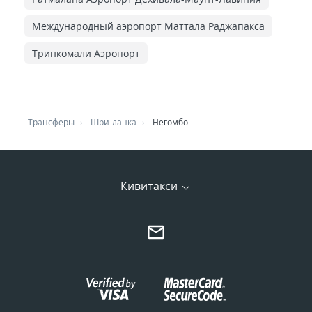
Международный аэропорт Маттала Раджапакса
Тринкомали Аэропорт
Трансферы
Шри-ланка
Негомбо
Кивитакси