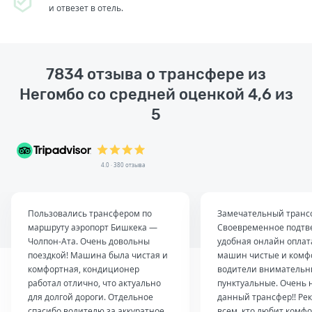
и отвезет в отель.
7834 отзыва о трансфере из
Негомбо со средней оценкой 4,6 из
5
4.0 · 380 отзыва
Пользовались трансфером по
Замечательный транс
маршруту аэропорт Бишкека —
Своевременное подтв
Чолпон-Ата. Очень довольны
удобная онлайн оплат
поездкой! Машина была чистая и
машин чистые и комф
комфортная, кондиционер
водители внимательн
работал отлично, что актуально
пунктуальные. Очень 
для долгой дороги. Отдельное
данный трансфер!! Ре
спасибо водителю за аккуратное
всем, кто любит комфо