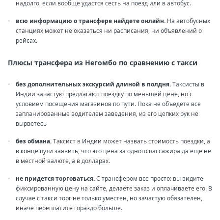
надолго, если вообще удастся сесть на поезд или в автобус.
всю информацию о трансфере найдете онлайн.
На автобусных
станциях может не оказаться ни расписания, ни объявлений о
рейсах.
Плюсы трансфера из Негомбо по сравнению с такси
без дополнительных экскурсий длиной в полдня.
Таксисты в
Индии зачастую предлагают поездку по меньшей цене, но с
условием посещения магазинов по пути. Пока не объедете все
запланированные водителем заведения, из его цепких рук не
вырветесь
без обмана.
Таксист в Индии может назвать стоимость поездки, а
в конце пути заявить, что это цена за одного пассажира да еще не
в местной валюте, а в долларах.
не придется торговаться.
С трансфером все просто: вы видите
фиксированную цену на сайте, делаете заказ и оплачиваете его. В
случае с такси торг не только уместен, но зачастую обязателен,
иначе переплатите гораздо больше.