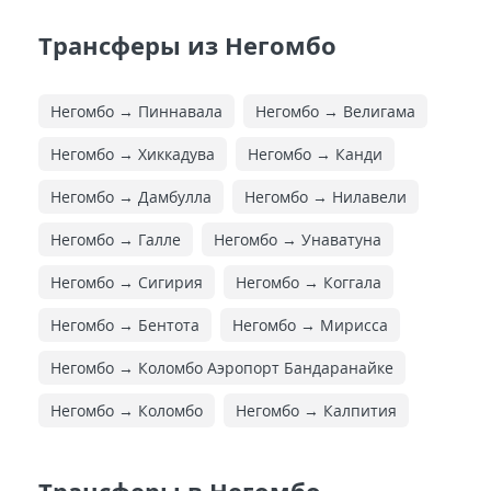
Трансферы из Негомбо
Негомбо → Пиннавала
Негомбо → Велигама
Негомбо → Хиккадува
Негомбо → Канди
Негомбо → Дамбулла
Негомбо → Нилавели
Негомбо → Галле
Негомбо → Унаватуна
Негомбо → Сигирия
Негомбо → Коггала
Негомбо → Бентота
Негомбо → Мирисса
Негомбо → Коломбо Аэропорт Бандаранайке
Негомбо → Коломбо
Негомбо → Калпития