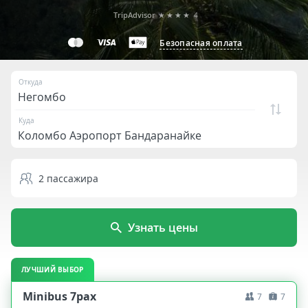
TripAdvisor
★★★★
4
Безопасная оплата
Откуда
Куда
2
пассажира
Узнать цены
ЛУЧШИЙ ВЫБОР
Minibus 7pax
7
7