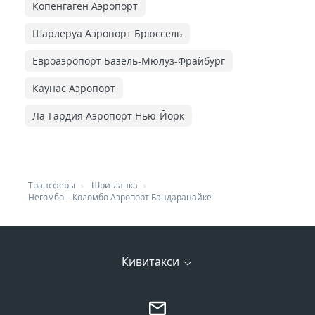
Копенгаген Аэропорт
Шарлеруа Аэропорт Брюссель
Евроаэропорт Базель-Мюлуз-Фрайбург
Каунас Аэропорт
Ла-Гардия Аэропорт Нью-Йорк
Трансферы
Шри-ланка
Негомбо
–
Коломбо Аэропорт Бандаранайке
Кивитакси