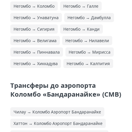
Негомбо → Коломбо
Негомбо → Галле
Негомбо → Унаватуна
Негомбо → Дамбулла
Негомбо → Сигирия
Негомбо → Канди
Негомбо → Велигама
Негомбо → Нилавели
Негомбо → Пиннавала
Негомбо → Мирисса
Негомбо → Хиккадува
Негомбо → Калпития
Трансферы до аэропорта
Коломбо «Бандаранайке» (CMB)
Чилау → Коломбо Аэропорт Бандаранайке
Хаттон → Коломбо Аэропорт Бандаранайке