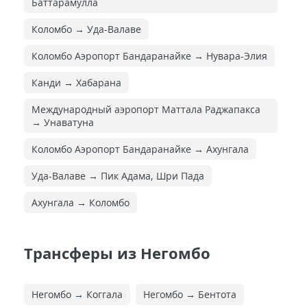
Баттарамулла
Коломбо → Уда-Валаве
Коломбо Аэропорт Бандаранайке → Нувара-Элия
Канди → Хабарана
Международный аэропорт Маттала Раджапакса
→ Унаватуна
Коломбо Аэропорт Бандаранайке → Ахунгала
Уда-Валаве → Пик Адама, Шри Пада
Ахунгала → Коломбо
Трансферы из Негомбо
Негомбо → Коггала
Негомбо → Бентота