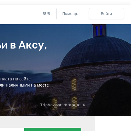
RUB
Помощь
Войти
и в Аксу,
плата на сайте
ли наличными на месте
TripAdvisor
★★★★
4