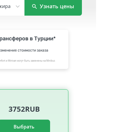
Узнать цены
жира
рансферов в Турции*
изменения стоимости заказа
fort и Minivan могут быть заменены на Minibus
3752RUB
Выбрать