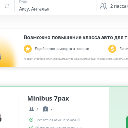
Куда
2
пасса
Возможно повышение класса авто для т
Еще больше комфорта в поездке
Без 
*В связи с требованиями законодательства Турции автомобили классов Micro, Economy, Com
Minibus 7pax
7
7
Бесплатная отмена заказа
90 минут ожидания включено