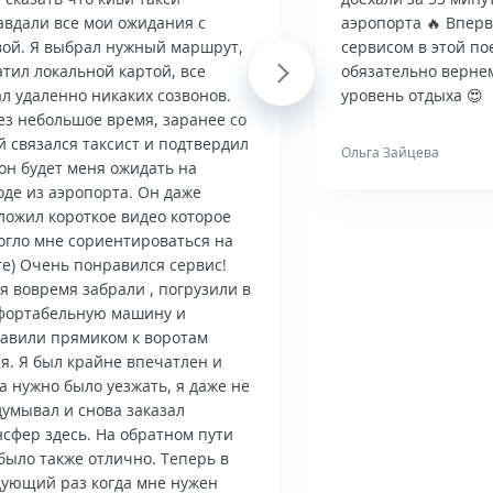
авдали все мои ожидания с
аэропорта 🔥 Впер
вой. Я выбрал нужный маршрут,
сервисом в этой по
тил локальной картой, все
Next
обязательно верне
л удаленно никаких созвонов.
уровень отдыха 😍
ез небольшое время, заранее со
й связался таксист и подтвердил
Ольга Зайцева
он будет меня ожидать на
оде из аэропорта. Он даже
ложил короткое видео которое
огло мне сориентироваться на
те) Очень понравился сервис!
я вовремя забрали , погрузили в
фортабельную машину и
тавили прямиком к воротам
я. Я был крайне впечатлен и
а нужно было уезжать, я даже не
думывал и снова заказал
нсфер здесь. На обратном пути
было также отлично. Теперь в
дующий раз когда мне нужен