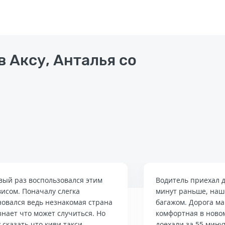
в Аксу, Анталья со
вый раз воспользовался этим
Водитель приехал д
висом. Поначалу слегка
минут раньше, наше
новался ведь незнакомая страна
багажом. Дорога м
знает что может случиться. Но
комфортная в ново
 сказать что киви такси
доехали за 55 мину