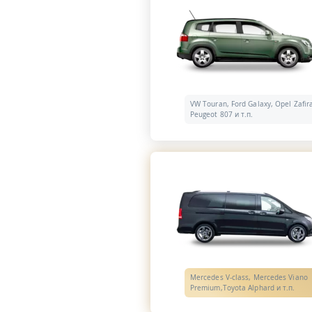
VW Touran, Ford Galaxy, Opel Zafir
Peugeot 807 и т.п.
Mercedes V-class, Mercedes Viano
Premium,Toyota Alphard и т.п.