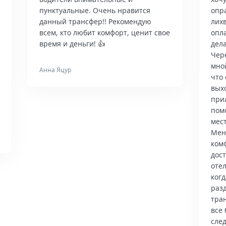
пунктуальные. Очень нравится
опр
данный трансфер!! Рекомендую
лих
всем, кто любит комфорт, ценит свое
опла
время и деньги! 👍
дела
Чер
мно
Анна Яцур
что 
вых
при
пом
мес
Мен
ком
дос
отел
когд
раз
тра
все 
сле