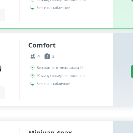
Встреча с табличкой
Comfort
4
3
Бесплатная отмена заказа
90 минут ожидания включено
Встреча с табличкой
Minivan 4pax