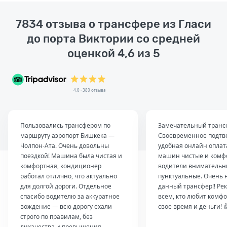
7834 отзыва о трансфере из Гласи
до порта Виктории со средней
оценкой 4,6 из 5
4.0 · 380 отзыва
Пользовались трансфером по
Замечательный транс
маршруту аэропорт Бишкека —
Своевременное подтв
Чолпон-Ата. Очень довольны
удобная онлайн оплат
поездкой! Машина была чистая и
машин чистые и комф
комфортная, кондиционер
водители внимательн
работал отлично, что актуально
пунктуальные. Очень 
для долгой дороги. Отдельное
данный трансфер!! Ре
спасибо водителю за аккуратное
всем, кто любит комфо
вождение — всю дорогу ехали
свое время и деньги! 
строго по правилам, без
лихачества и превышения