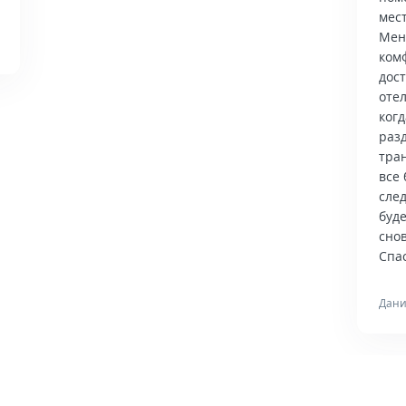
мес
Мен
ком
дос
отел
когд
раз
тра
все 
сле
буд
снов
Спас
Дани