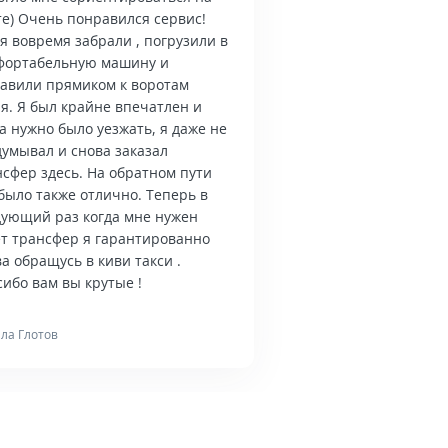
те) Очень понравился сервис!
я вовремя забрали , погрузили в
фортабельную машину и
тавили прямиком к воротам
я. Я был крайне впечатлен и
а нужно было уезжать, я даже не
думывал и снова заказал
нсфер здесь. На обратном пути
было также отлично. Теперь в
дующий раз когда мне нужен
ет трансфер я гарантированно
а обращусь в киви такси .
ибо вам вы крутые !
ла Глотов