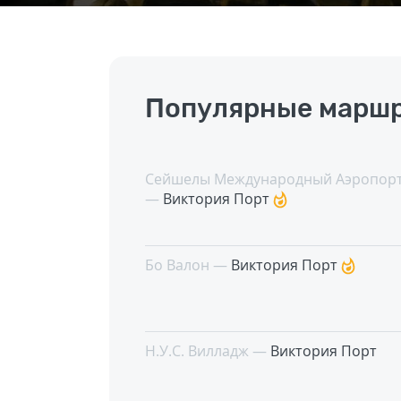
Популярные маршр
Сейшелы Международный Аэропорт
—
Виктория Порт
Бо Валон —
Виктория Порт
Н.У.С. Вилладж —
Виктория Порт