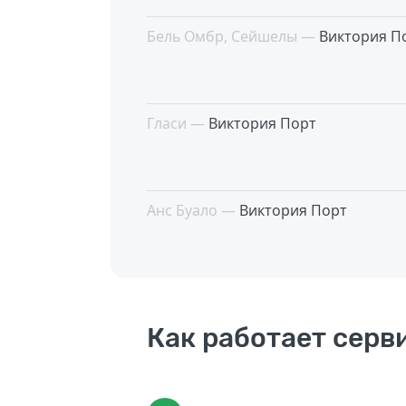
Бель Омбр, Сейшелы —
Виктория П
Гласи —
Виктория Порт
Анс Буало —
Виктория Порт
Как работает серв