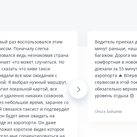
вый раз воспользовался этим
Водитель приехал д
висом. Поначалу слегка
минут раньше, наше
новался ведь незнакомая страна
багажом. Дорога м
знает что может случиться. Но
комфортная в ново
 сказать что киви такси
доехали за 55 мину
авдали все мои ожидания с
аэропорта 🔥 Впер
вой. Я выбрал нужный маршрут,
сервисом в этой по
тил локальной картой, все
Next
обязательно верне
л удаленно никаких созвонов.
уровень отдыха 😍
ез небольшое время, заранее со
й связался таксист и подтвердил
Ольга Зайцева
он будет меня ожидать на
оде из аэропорта. Он даже
ложил короткое видео которое
огло мне сориентироваться на