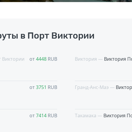
уты в Порт Виктории
 Виктории
от
4448
RUB
Виктория —
Виктория П
от
3751
RUB
Гранд-Анс-Маэ —
Виктор
от
7414
RUB
Такамака —
Виктория П