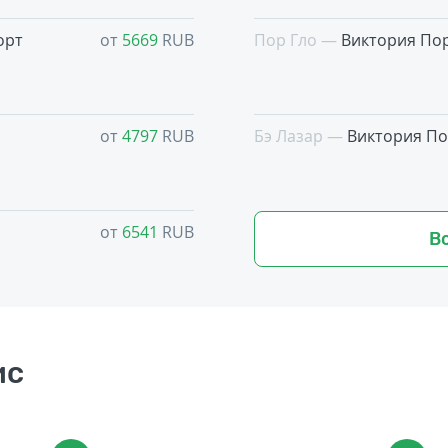
орт
от
5669
RUB
Пор Гло —
Виктория По
от
4797
RUB
Бэ Лазар —
Виктория По
от
6541
RUB
В
ис