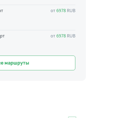
рт
от
6978
RUB
рт
от
6978
RUB
се маршруты