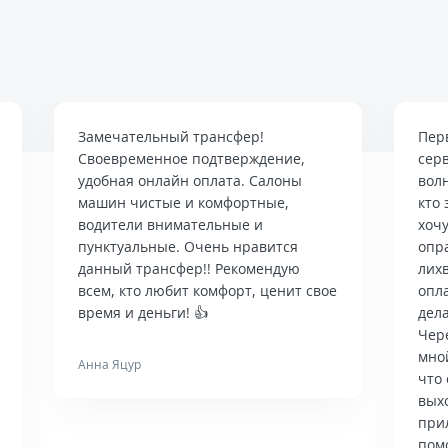
Замечательный трансфер!
Пер
Своевременное подтверждение,
сер
удобная онлайн оплата. Салоны
вол
машин чистые и комфортные,
кто 
водители внимательные и
хочу
пунктуальные. Очень нравится
опр
данный трансфер!! Рекомендую
лих
всем, кто любит комфорт, ценит свое
опла
время и деньги! 👍
дела
Чер
мно
Анна Яцур
что 
вых
при
пом