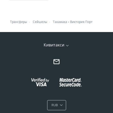
Трансферы
Сейшелы
Такамака
–
Виктория Порт
Кивитакси
RUB