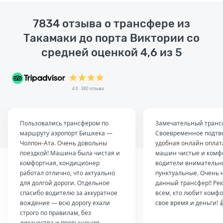
7834 отзыва о трансфере из
Такамаки до порта Виктории со
средней оценкой 4,6 из 5
4.0 · 380 отзыва
Пользовались трансфером по
Замечательный транс
маршруту аэропорт Бишкека —
Своевременное подтв
Чолпон-Ата. Очень довольны
удобная онлайн оплат
поездкой! Машина была чистая и
машин чистые и комф
комфортная, кондиционер
водители внимательн
работал отлично, что актуально
пунктуальные. Очень 
для долгой дороги. Отдельное
данный трансфер!! Ре
спасибо водителю за аккуратное
всем, кто любит комфо
вождение — всю дорогу ехали
свое время и деньги! 
строго по правилам, без
лихачества и превышения