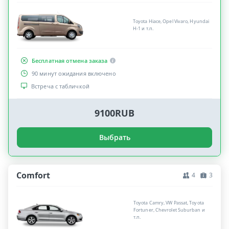
Toyota Hiace, Opel Vivaro, Hyundai
H-1 и т.п.
Бесплатная отмена заказа
90 минут ожидания включено
Встреча с табличкой
9100RUB
Выбрать
Comfort
4
3
Toyota Camry, VW Passat, Toyota
Fortuner, Chevrolet Suburban и
т.п.