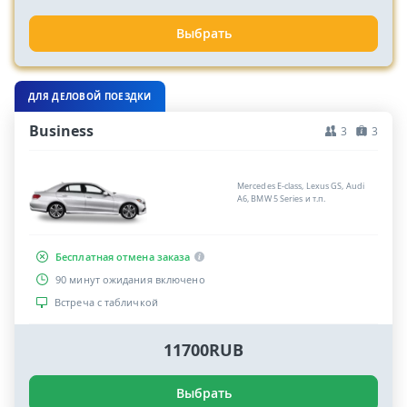
Выбрать
ДЛЯ ДЕЛОВОЙ ПОЕЗДКИ
Business
3
3
Mercedes E-class, Lexus GS, Audi
A6, BMW 5 Series и т.п.
Бесплатная отмена заказа
90 минут ожидания включено
Встреча с табличкой
11700RUB
Выбрать