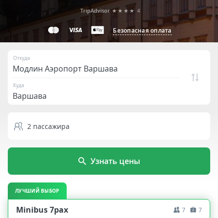
TripAdvisor
★★★★
4
Безопасная оплата
Откуда
Куда
2
пассажира
Узнать цены
ЛУЧШИЙ ВЫБОР
Minibus 7pax
7
7