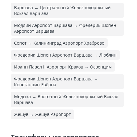
Варшава → Центральный Железнодорожный
Вокзал Варшава
Модлин Аэропорт Варшава → Фредерик Шопен
Аэропорт Варшава
Сопот → Калининград Аэропорт Храброво
Фредерик Шопен Аэропорт Варшава → Люблин
Иоанн Павел II Аэропорт Краков → Освенцим
Фредерик Шопен Аэропорт Варшава →
Констанцин-Езёрна
Медыка → Восточный Железнодорожный Вокзал
Варшава
Жешув → Жешув Аэропорт
Трансферы из аэропорта