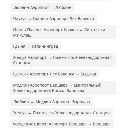
Люблин Аэропорт → Люблин
Члухув → Гданьск Аэропорт Лех Валенса
Иоанн Павел II Аэропорт Краков → Липтовски-
Микулаш
Гдыня → Калининград
Жешув Аэропорт → Пшемысль Железнодорожная
Cтанция
Гданьск Аэропорт Лех Валенса → Быдгощ
Модлин Аэропорт Варшава → Центральный
Железнодорожный Вокзал Варшава
Люблин → Модлин Аэропорт Варшава
Жешув → Пшемысль Железнодорожная Cтанция
Фредерик Шопен Аэропорт Варшава → Варшава